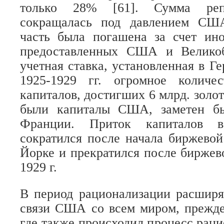
только 28% [61]. Сумма реп
сокращалась под давлением США
часть была погашена за счет ино
предоставленных США и Великоб
учетная ставка, установленная в Г
1925-1929 гг. огромное количе
капиталов, достигших 6 млрд. золот
были капиталы США, заметен б
Франции. Приток капиталов 
сократился после начала биржево
Йорке и прекратился после биржево
1929 г.
В период рационализации расширя
связи США со всем миром, прежде
где также происходил процесс рац