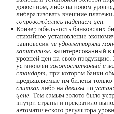
довоенном, либо на новом уровне,
либерализовать внешние платежи
сопровождались падением цен.
Конвертабельность банковских би
стихийное установление экономи
равновесия
не удовлетворяли мо
капитализм,
заинтересованный в
уровней цен на свою продукцию.
установлен
золотослитковый и з
стандарт,
при котором банки об
предъявляемые им билеты только
слитках
либо на
девизы
по
устан
цене.
Тем самым золото было уст
внутри страны и прекратило вып
автоматического регулятора уров