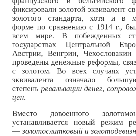
французского и бельгийского 
фиксировали золотой эквивалент св
золотого стандарта, хотя и в 
форме по сравнению с 1914 г., бы
всем мире. В побежденных с
государствах Центральной Ев
Австрии, Венгрии, Чехословаки
проведены денежные реформы, свя
с золотом. Во всех случаях уст
эквивалента означало боль
степень
ревальвации денег, сопров
цен.
Вместо довоенного золотомон
устанавливается новый режим ре
—
золотослитковый и золотодевиз