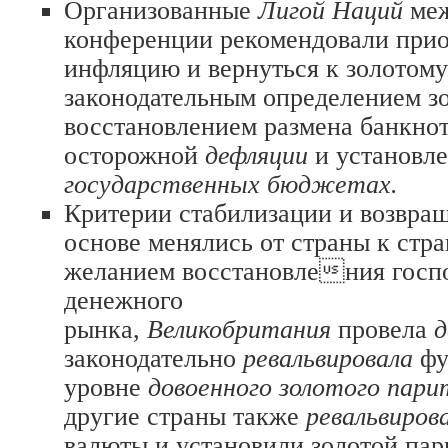
Организованные
Лигой Наций
ме
конференции рекомендовали прио
инфляцию и вернуться к золотому
законодательным определением зо
восстановлением размена банкнот
осторожной
дефляции
и установл
государственных бюджетах.
Критерии стабилизации и возвращ
основе менялись от страны к стра
желанием восстановления госпо
денежного
рынка,
Великобритания
провела
законодательно
ревальвировала
фу
уровне
довоенного золотого пар
другие страны также
ревальвиров
валюты и установили золотой пар