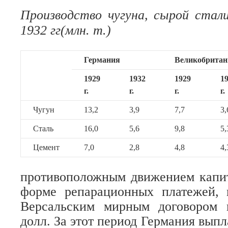
Производство чугуна, сырой стал
1932 гг(млн. т.)
Германия
Великобритан
1929
1932
1929
1
г.
г.
г.
г.
Чугун
13,2
3,9
7,7
3,
Сталь
16,0
5,6
9,8
5,
Цемент
7,0
2,8
4,8
4,
противоположным движением капит
форме репарационных платежей,
Версальским мирным договором 
долл. За этот период Германия вып