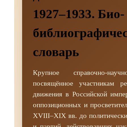
1927–1933. Био-
библиографиче
словарь
Крупное справочно-научн
посвящённое участникам ре
движения в Российской импе
оппозиционных и просветител
XVIII–XIX вв. до политическ
и партий, действовавших нак