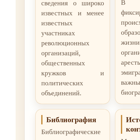
В 
сведения о широко
фикси
известных и менее
проис
известных
образ
участниках
жизн
революционных
орган
организаций,
арес
общественных
эмиг
кружков и
важ
политических
биогр
объединений.
Библиография
Ист
кон
Библиографические