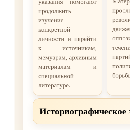
Матер
указания помогают
просл
продолжить
револ
изучение
движе
конкретной
оппоз
личности и перейти
теч
к источникам,
парти
мемуарам, архивным
полит
материалам и
борьб
специальной
литературе.
Историографическое 