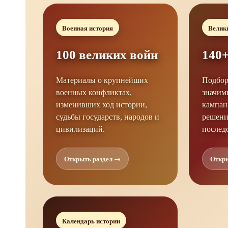
Военная история
Велик
100 великих войн
140+
Материалы о крупнейших
Подбор
военных конфликтах,
значим
изменивших ход истории,
кампан
судьбы государств, народов и
решени
цивилизаций.
послед
Открыть раздел →
Откры
Календарь истории