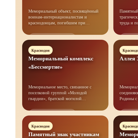
Мемориальный объект, посвящённый
Памятный
воинам-интернационалистам и
трагичес
краснодонцам, погибшим при
труда и погибшим горнякам
исполнении воинского долга в
Краснодо
Афганистане.
Открыть материал →
Открыт
Краснодон
Краснод
Мемориальный комплекс
Аллея 
«Бессмертие»
Мемориальное место, связанное с
Мемориал
поселковой группой «Молодой
соединяю
гвардии», братской могилой
Родины с образом мирного будущего и
молодогвардейцев и памятью о
преемств
погибших.
Открыть материал →
Открыт
Краснодон
Краснод
Памятный знак участникам
Мемори