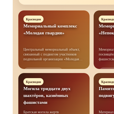
Краснодон
Краснод
Мемориальный комплекс
Мемор
«Молодая гвардия»
«Непок
Центральный мемориальный объект,
Мемориал
связанный с подвигом участников
посвящён
подпольной организации «Молодая
фашистского те
гвардия».
краснодо
Открыть материал →
Открыт
Краснодон
Краснод
Могила тридцати двух
Памятн
шахтёров, казнённых
подвиг
фашистами
Братская могила жертв
Материал 