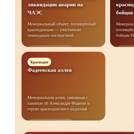
ликвидации аварии на
красно
ЧАЭС
бойцов
ЛНР
Мемориальный объект, посвящённый
Мемориал
краснодонцам — участникам
посвящён
ликвидации последствий
бойцам Народной
Чернобыльской катастрофы.
гражданс
Открыть материал →
Открыт
Краснодон
Фадеевская аллея
Мемориальная аллея, связанная с
памятью об Александре Фадееве и
героях краснодонского подполья.
Открыть материал →