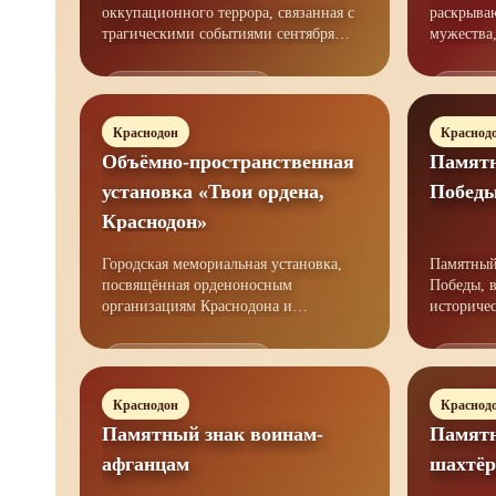
оккупационного террора, связанная с
раскрыва
трагическими событиями сентября
мужества, общественной стойкост
1942 года.
памяти жи
Открыть материал →
Открыт
Краснодон
Краснод
Объёмно-пространственная
Памятн
установка «Твои ордена,
Побед
Краснодон»
Городская мемориальная установка,
Памятный
посвящённая орденоносным
Победы, воинс
организациям Краснодона и
историчес
коллективной славе города.
среде.
Открыть материал →
Открыт
Краснодон
Краснод
Памятный знак воинам-
Памятн
афганцам
шахтё