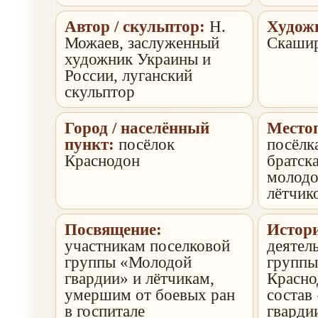
Автор / скульптор:
Н.
Худож
Можаев, заслуженный
Скаши
художник Украины и
России, луганский
скульптор
Город / населённый
Место
пункт:
посёлок
посёлк
Краснодон
братск
молодо
лётчик
Посвящение:
Истори
участникам поселковой
деятел
группы «Молодой
группы
гвардии» и лётчикам,
Красно
умершим от боевых ран
состав
в госпитале
гварди