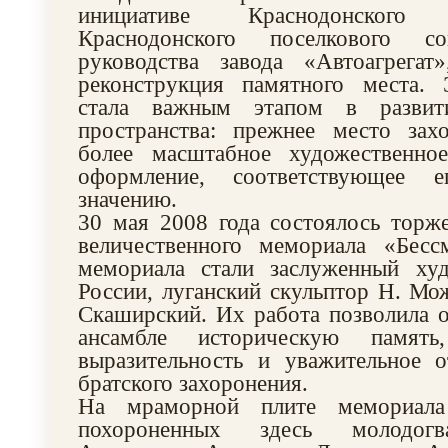
инициативе Краснодонског
Краснодонского поселкового с
руководства завода «Автоагрегат
реконструкция памятного места. 
стала важным этапом в развит
пространства: прежнее место зах
более масштабное художественно
оформление, соответствующее е
значению.
30 мая 2008 года состоялось торж
величественного мемориала «Бесс
мемориала стали заслуженный ху
России, луганский скульптор Н. Мо
Скаширский. Их работа позволила 
ансамбле историческую память
выразительность и уважительное 
братского захоронения.
На мраморной плите мемориала
похороненных здесь молодогв