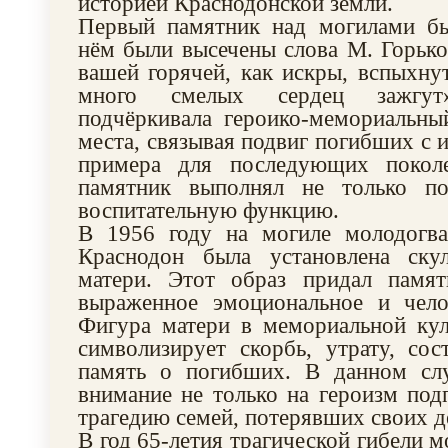
историей Краснодонской земли.
Первый памятник над могилами б
нём были высечены слова М. Горько
вашей горячей, как искры, вспыхну
много смелых сердец зажгут
подчёркивала героико-мемориальны
места, связывая подвиг погибших с 
примера для последующих покол
памятник выполнял не только по
воспитательную функцию.
В 1956 году на могиле молодогва
Краснодон была установлена ску
матери. Этот образ придал памя
выраженное эмоциональное и челов
Фигура матери в мемориальной кул
символизирует скорбь, утрату, со
память о погибших. В данном сл
внимание не только на героизм под
трагедию семей, потерявших своих д
В год 65-летия трагической гибели 