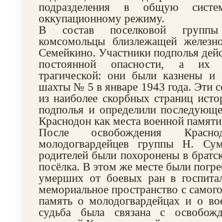
подразделения в общую систем
оккупационному режиму.
В состав поселковой группы
комсомольцы близлежащей железн
Семейкино. Участники подполья дейс
постоянной опасности, а их с
трагической: они были казнены 
шахты № 5 в январе 1943 года. Эти 
из наиболее скорбных страниц исто
подполья и определили последующе
Краснодон как места военной памяти
После освобождения Краснод
молодогвардейцев группы Н. Сум
родителей были похоронены в братск
посёлка. В этом же месте были погре
умерших от боевых ран в госпитал
мемориальное пространство с самого
память о молодогвардейцах и о во
судьба была связана с освобож