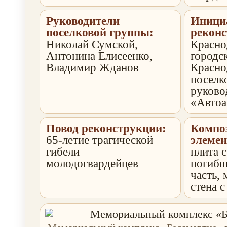
Руководители
Иници
поселковой группы:
реконс
Николай Сумской,
Красно
Антонина Елисеенко,
городск
Владимир Жданов
Красно
поселк
руково
«Автоа
Повод реконструкции:
Компо
65-летие трагической
элеме
гибели
плита 
молодогвардейцев
погибш
часть,
стена 