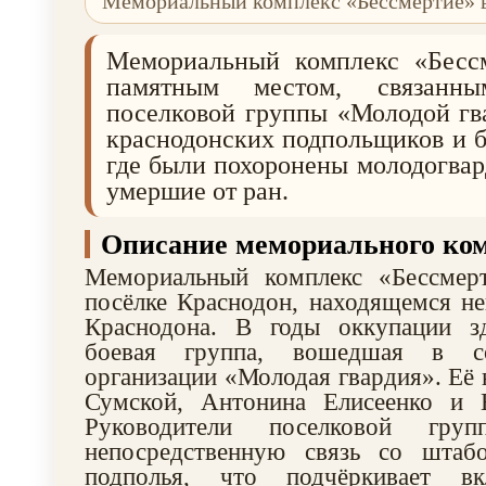
Мемориальный комплекс «Бессмертие» в
Мемориальный комплекс «Бессм
памятным местом, связанн
поселковой группы «Молодой гв
краснодонских подпольщиков и б
где были похоронены молодогвар
умершие от ран.
Описание мемориального ко
Мемориальный комплекс «Бессмер
посёлке Краснодон, находящемся не
Краснодона. В годы оккупации з
боевая группа, вошедшая в со
организации «Молодая гвардия». Её 
Сумской, Антонина Елисеенко и 
Руководители поселковой груп
непосредственную связь со штаб
подполья, что подчёркивает вк