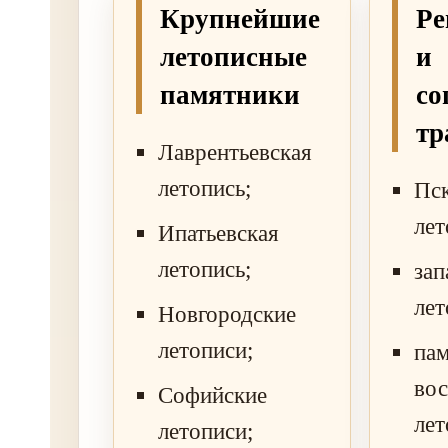
Крупнейшие
Ре
летописные
и
памятники
со
тр
Лаврентьевская
летопись;
Пс
лет
Ипатьевская
летопись;
зап
лет
Новгородские
летописи;
па
вос
Софийские
лет
летописи;