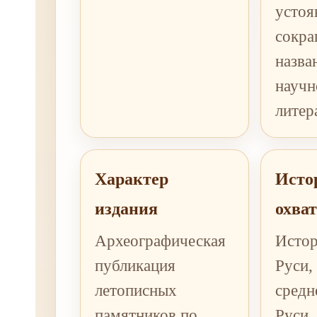
устоя
сокра
назва
научн
литер
Характер
Исто
издания
охват
Археографическая
Истор
публикация
Руси,
летописных
средн
памятников по
Руси,