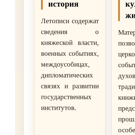
история
ку
жи
Летописи содержат
сведения о
Мате
княжеской власти,
позв
военных событиях,
церк
междоусобицах,
событ
дипломатических
духо
связях и развитии
трад
государственных
книжн
институтов.
пред
пр
особ