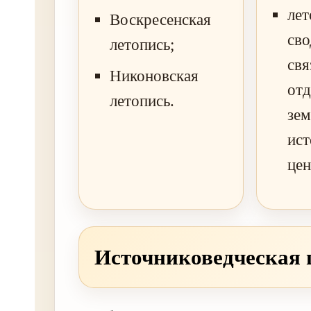
ле
Воскресенская
сво
летопись;
свя
Никоновская
от
летопись.
зем
ис
цен
Источниковедческая 