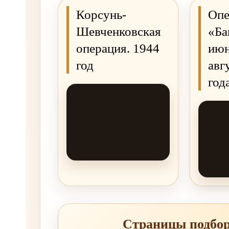
Корсунь-
Опе
Шевченковская
«Ба
операция. 1944
июн
год
авг
год
Страницы подбо