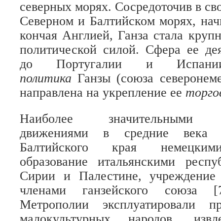
северных морях. Сосредоточив в св
Северном и Балтийском морях, нач
кончая Англией, Ганза стала круп
политической силой. Сфера ее де
до Португалии и Испа
политика
Ганзы (союза северонем
направлена на укрепление ее
торго
Наиболее значительными к
движениями в средние века 
Балтийского края немецким
образование итальянскими респ
Сирии и Палестине, учреждение
членами ганзейского союза [7
Метрополии эксплуатировали пр
малокультурных народов, изв