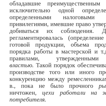
обладавшие преимущественным 
исключительно одной определе
определенными налоговыми
привилегиями, имевшие право утвер
добиваться их соблюдения. Де
регламентировалась (определени
готовой продукции, объема про
порядка работы в мастерской и т.д
правилами, утвержденн
властью.
Такой порядок обеспечи
производстве того или иного п
конкуренцию между ремесленника
в., пока не было прочного
р
ничтожен,
цехи работали на з
потребителя.