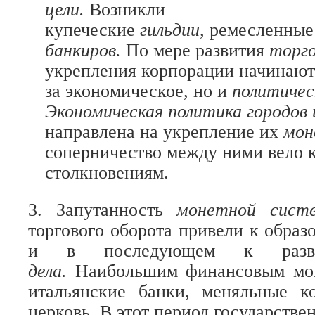
цели.
Возникли
купеческие
гильдии,
ремесленны
банкиров.
По мере развития
торг
укрепления корпорации начинают 
за экономическое, но и
политичес
Экономическая политика городов
направлена на укрепление их
мон
соперничество между ними вело 
столкновениям.
3. Запутанность
монетной сис
торгового оборота привели к образ
и в последующем к ра
дела.
Наибольшим финансовым мог
итальянские банки, меняльные к
церковь. В этот период государстве