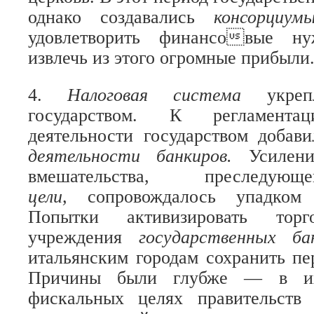
однако создавались
консорциу
удовлетворить финансовые ну
извлечь из этого огромные прибыли
4.
Налоговая система
укре
государством. К регламентац
деятельности государством добав
деятельности банкиров.
Усилени
вмешательства, преслед
цели,
сопровождалось упадком 
Попытки активизировать торг
учреждения
государственных б
итальянским городам сохранить пер
Причины были глубже — в их 
фискальных целях правительств