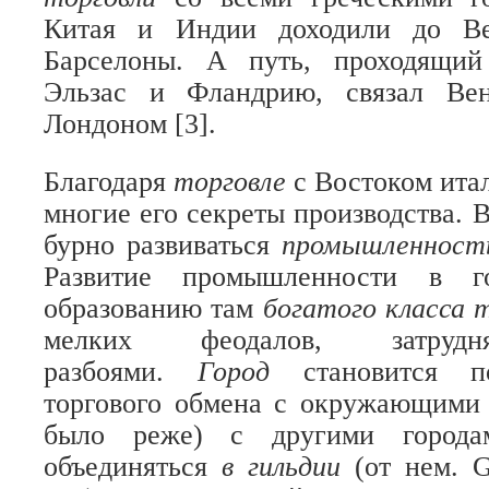
Китая и Индии доходили до Ве
Барселоны. А путь, проходящий
Эльзас и Фландрию, связал Ве
Лондоном [3].
Благодаря
торговле
с Востоком ита
многие его секреты производства. В
бурно развиваться
промышленнос
Развитие промышленности в г
образованию там
богатого класса 
мелких феодалов, затрудн
разбоями.
Город
становится 
торгового обмена с окружающими 
было реже) с другими города
объединяться
в гильдии
(от нем. 