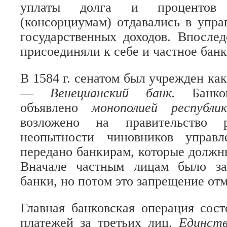
уплаты долга и процентов
(консорциумам) отдавались в упра
государственных доходов. Впосле
присоединяли к себе и частное банк
В 1584 г. сенатом был учрежден ка
—
Венецианский банк.
Банк
объявлено
монополией республ
возложено на правительство р
неопытности чиновников управ
передано банкирам, которые должны
Вначале частным лицам было за
банки, но потом это запрещение отме
Главная банковская операция сост
платежей за третьих лиц.
Единст