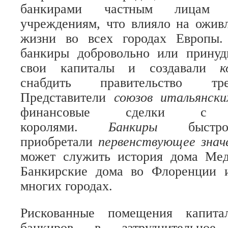
банкирами частным лицам 
учреждениям, что влияло на ожив
жизни во всех городах Европы.
банкиры добровольно или принуд
свои капиталы и создавали
к
снабдить правительство тр
Представители
союзов итальянск
финансовые сделки с
королями.
Банкиры
быст
приобретали
первенствующее знач
может служить история дома Ме
Банкирские дома во Флоренции 
многих городах.
Рискованные помещения капита
банкиров в затруднительное