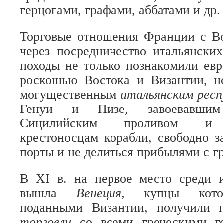
герцогами, графами, аббатами и др.
Торговые отношения Франции с Во
через посредничество итальянски
походы не только познакомили ев
роскошью Востока и Византии, н
могущественным
итальянским рес
Генуи и Пизе, завоевавшим
Сицилийским проливом и п
крестоносцам корабли, свободно з
порты и не делиться прибылями с г
В XI в. на первое место среди и
вышла
Венеция,
купцы кото
поданными Византии, получили
торговли
со всеми греческими г