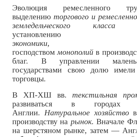
Эволюция ремесленного т
выделению
торгового и ремесленн
земледельческого класс
установлен
экономики
господством
монополий
в производс
благ. В управлении малень
государствами свою долю имел
торговцы.
В ХП-ХШ вв.
текстильная пр
развиваться в городах 
Англии.
Натуральное хозяйство
производству на
рынок.
Вначале Фл
на шерстяном рынке, затем — Анг