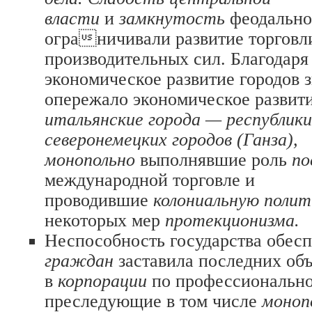
власти
и
замкнутость
феодально
ограничивали развитие торговл
производительных сил. Благодаря
экономическое развитие городов 
опережало экономическое развити
итальянские города — республики
северонемецких городов (Ганза),
монопольно
выполнявшие роль
по
международной торговле и
проводившие
колониальную поли
некоторых мер
протекционизма.
Неспособность государства обес
граждан
заставила последних об
в
корпорации
по профессионально
преследующие в том числе
моноп