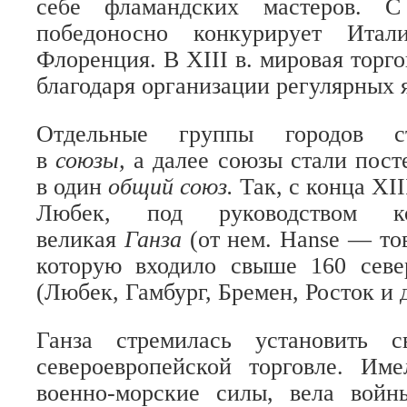
себе фламандских мастеров. С
победоносно конкурирует Итал
Флоренция. В XIII в. мировая торг
благодаря организации регулярных
Отдельные группы городов ст
в
союзы,
а далее союзы стали пост
в один
общий союз.
Так, с конца XII
Любек, под руководством ко
великая
Ганза
(от нем. Hanse — то
которую входило свыше 160 севе
(Любек, Гамбург, Бремен, Росток и д
Ганза стремилась установить 
североевропейской торговле. И
военно-морские силы, вела войн