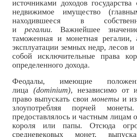
источниками доходов государств
недвижимое имущество (главны
находившееся в собственн
и
регалии.
Важнейшее значени
таможенная и монетная регалии, 
эксплуатации земных недр, лесов и
собой исключительные права ко
определенного дохода.
Феодалы, имеющие положени
лица
(dominium),
независимо от и
право выпускать свои
монеты
и и
злоупотребляя порчей монет
предоставлялось и частным лицам о
короля или папы. Отсюда огро
средневековых монет, выпуска