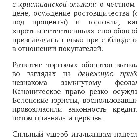
с
христианской этикой:
о честном
цене, осуждение ростовщичества (
под проценты) и торговли, как
«противоестественных» способов о
признавалась только при соблюден
в отношении покупателей.
Развитие торговых оборотов вызв
во взглядах на
денежную при
незнакома замкнутому феодал
Каноническое право резко осужда
Болонские юристы, воспользовавш
провозгласили законность креди
потом признала и церковь.
Сильный ущерб итальянцам нанесл