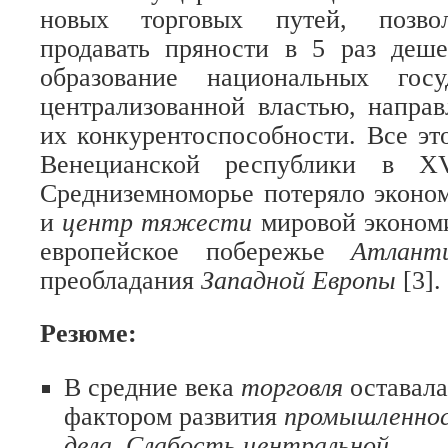
новых торговых путей, позво
продавать пряности в 5 раз деше
образование национальных гос
централизованной властью, напра
их конкурентоспособности. Все эт
Венецианской республики в 
Средниземноморье потеряло эконом
и
центр тяжести
мировой эконом
европейское побережье
Атлан
преобладания
Западной Европы
[3].
Резюме:
В средние века
торговля
оставал
фактором развития
промышленнос
дела. Слабость центральной