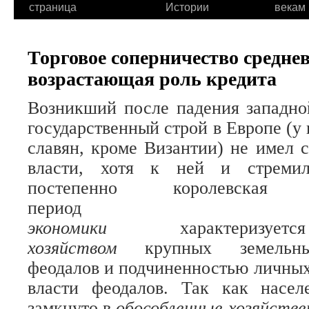
страница
Истории
векам
Торговое соперничество средне
возрастающая роль кредита
Возникший после падения западно
государственный строй в Европе (у 
славян, кроме Византии) не имел 
власти, хотя к ней и стремил
постепенно королевская
пери
экономики
характери
хозяйством
крупных земельны
феодалов и подчиненностью личных
власти феодалов. Так как насе
замкнуто в
обособленные хозяйстве