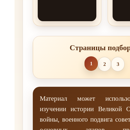
Страницы подбо
1
2
3
Материал может использо
изучении истории Великой О
войны, военного подвига совет
основных этапов прот