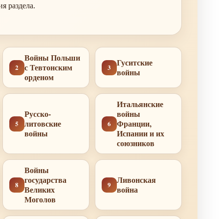
я раздела.
Войны Польши
Гуситские
с Тевтонским
2
3
войны
орденом
Итальянские
Русско-
войны
литовские
Франции,
5
6
войны
Испании и их
союзников
Войны
государства
Ливонская
8
9
Великих
война
Моголов