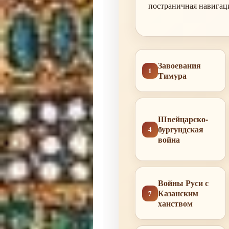
постраничная навигаци
Завоевания
1
Тимура
Швейцарско-
бургундская
4
война
Войны Руси с
Казанским
7
ханством