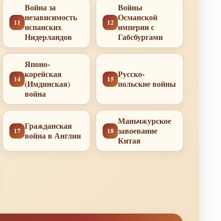
Война за
Войны
независимость
Османской
11
12
испанских
империи с
Нидерландов
Габсбургами
Японо-
корейская
Русско-
14
15
(Имдинская)
польские войны
война
Маньчжурское
Гражданская
завоевание
17
18
война в Англии
Китая