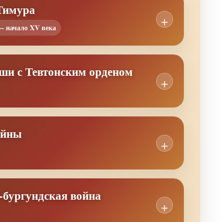
 Тимура
— начало XV века
ши с Тевтонским орденом
ойны
-бургундская война