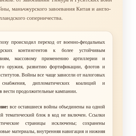
йны, маньчжурского завоевания Китая и англо-
лландского соперничества.
поху происходил переход от военно-феодальных
рских контингентов к более устойчивым
рмиям, массовому применению артиллерии и
ого оружия, развитию фортификации, флотов и
ститутов. Войны все чаще зависели от налоговых
, снабжения, дипломатических коалиций и
тв вести продолжительные кампании.
ние:
все оставшиеся войны объединены на одной
й тематический блок в код не включен. Ссылки
тические страницы исключены; сохранены
товые материалы, внутренняя навигация и нижняя