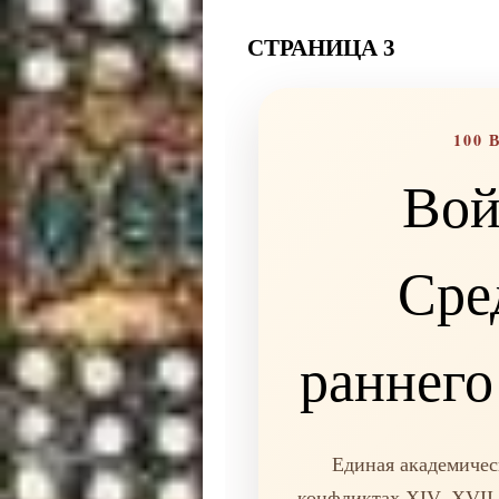
СТРАНИЦА 3
100 
Вой
Сре
раннего
Единая академичес
конфликтах XIV–XVII в