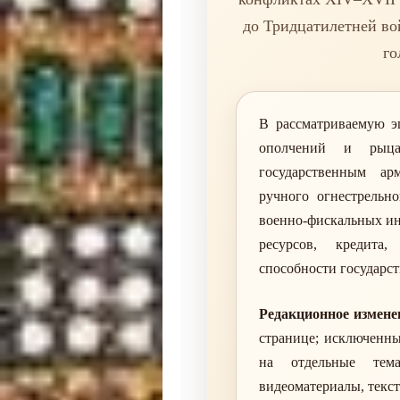
до Тридцатилетней во
го
В рассматриваемую э
ополчений и рыца
государственным а
ручного огнестрельн
военно-фискальных ин
ресурсов, кредита
способности государс
Редакционное измене
странице; исключенны
на отдельные тема
видеоматериалы, текс