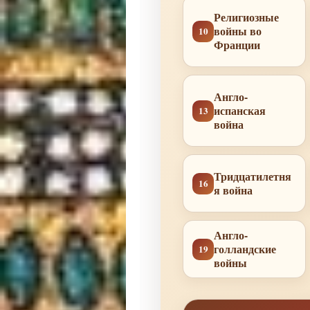
Религиозные
войны во
10
Франции
Англо-
испанская
13
война
Тридцатилетня
16
я война
Англо-
голландские
19
войны