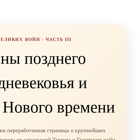
ВЕЛИКИХ ВОЙН · ЧАСТЬ III
ны позднего
дневековья и
 Нового времени
ки переработанная страница о крупнейших
еков: от завоеваний Тимура и Гуситских войн