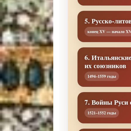
5. Русско-лито
конец XV — начало XV
6. Итальянски
их союзников
1494–1559 годы
7. Войны Руси
1521–1552 годы