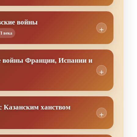
вские войны
I века
е войны Франции, Испании и
 с Казанским ханством