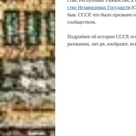
стан, Рес­пуб­ли­ки Уз­бе­ки­стан, а 
ст­во Не­за­ви­си­мых Го­су­дарств
(СН
быв. СССР, что бы­ло при­зна­но ос
со­об­ще­ст­вом.
Под­роб­нее об ис­то­рии СССР, его п
ра­зо­ва­нии, лит-ре, изо­бра­зит. ис