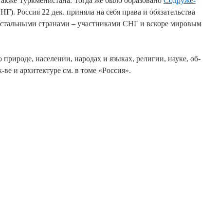
так­же Турк­ме­ни­ста­на. То­гда же бы­ло об­ра­зо­ва­но
Со­дру­же­
Г). Рос­сия 22 дек. при­ня­ла на се­бя пра­ва и обя­за­тельст­ва
­таль­ны­ми стра­на­ми – уча­ст­ни­ка­ми СНГ и вско­ре ми­ро­вым
ри­ро­де, на­селе­нии, на­ро­дах и язы­ках, ре­ли­гии, нау­ке, об­
к-ве и ар­хи­тек­ту­ре см. в то­ме «Рос­сия».