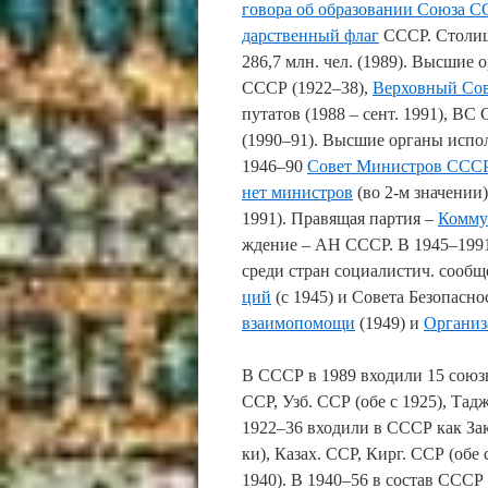
го­во­ра об об­ра­зо­ва­нии Сою­за 
дар­ст­вен­ный флаг
СССР. Сто­ли­ца
286,7 млн. чел. (1989). Выс­шие ор
СССР (1922–38),
Вер­хов­ный Со­
пу­та­тов (1988 – сент. 1991), ВС
(1990–91). Выс­шие ор­га­ны ис­пол­
1946–90
Со­вет Ми­ни­ст­ров ССС
нет ми­ни­ст­ров
(во 2-м зна­че­нии)
1991). Пра­вя­щая пар­тия –
Ком­му­
ж­де­ние – АН СССР. В 1945–1991 С
сре­ди стран со­циа­ли­стич. со­об­щ
ций
(с 1945) и Со­ве­та Безо­пас­н
взаи­мо­по­мо­щи
(1949) и
Ор­га­ни­
В СССР в 1989 вхо­ди­ли 15 со­юз
ССР, Узб. ССР (обе с 1925), Тадж
1922–36 вхо­ди­ли в СССР как За­кав
ки), Ка­зах. ССР, Кирг. ССР (обе
1940). В 1940–56 в со­став СССР в