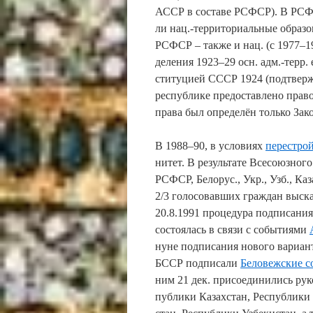
АССР в со­ста­ве РСФСР). В РСФ
ли нац.-тер­ри­то­ри­аль­ные об­ра­зо
РСФСР – так­же и нац. (с 1977–1980
де­ле­ния 1923–29 осн. адм.-терр.
сти­ту­ци­ей СССР 1924 (под­твер­
рес­пуб­ли­ке пре­дос­тав­ле­но пра­в
пра­ва был оп­ре­де­лён толь­ко За
В 1988–90, в ус­ло­ви­ях
пе­ре­стро
ни­тет. В ре­зуль­та­те Все­со­юз­но­
РСФСР, Бе­ло­рус., Укр., Узб., Ка­з
2/3 го­ло­со­вав­ших гра­ж­дан вы­ска
20.8.1991 про­це­ду­ра под­пи­са­ния 
со­стоя­лась в свя­зи с со­бы­тия­ми
ну­не под­пи­са­ния но­во­го ва­ри­ан
БССР под­пи­са­ли
Бе­ло­веж­ские с
ним 21 дек. при­со­е­ди­ни­лись ру­к
пуб­ли­ки Ка­зах­стан, Рес­пуб­ли­ки