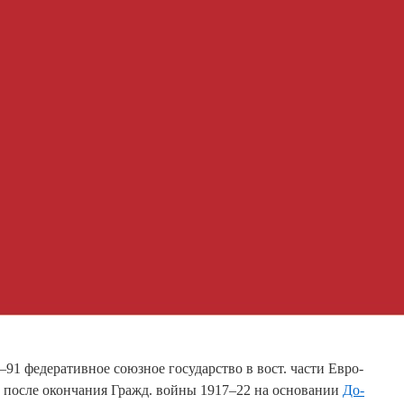
 фе­де­ра­тив­ное со­юз­ное го­су­дар­ст­во в вост. час­ти Ев­ро­
н по­сле окон­ча­ния Гражд. вой­ны 1917–22 на ос­но­ва­нии
До­