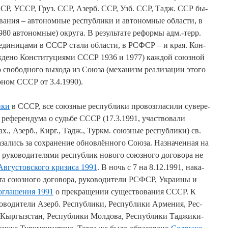
СР, УССР, Груз. ССР, Азерб. ССР, Узб. ССР, Тадж. ССР бы­
­ва­ния – ав­то­ном­ные рес­пуб­ли­ки и ав­то­ном­ные об­лас­ти, в
 ав­то­ном­ные) ок­ру­га. В ре­зуль­та­те ре­фор­мы адм.-терр.
 еди­ни­ца­ми в СССР ста­ли об­лас­ти, в РСФСР – и края. Кон­
жде­но Кон­сти­ту­ция­ми СССР 1936 и 1977) ка­ж­дой со­юз­ной
о сво­бод­но­го вы­хо­да из Сою­за (ме­ха­низм реа­ли­за­ции это­го
­ко­ном СССР от 3.4.1990).
й­ки
в СССР, все со­юз­ные рес­пуб­ли­ки про­воз­гла­си­ли су­ве­ре­
го ре­фе­рен­ду­ма о судь­бе СССР (17.3.1991, уча­ст­во­ва­ли
ах., Азерб., Кирг., Тадж., Туркм. со­юз­ные рес­пуб­ли­ки) св.
­за­лись за со­хра­не­ние об­нов­лён­но­го Сою­за. На­зна­чен­ная на
ру­ко­во­ди­те­ля­ми рес­пуб­лик но­во­го со­юз­но­го до­го­во­ра не
Ав­гу­стов­ско­го кри­зи­са 1991
. В ночь с 7 на 8.12.1991, на­ка­
­та со­юз­но­го до­го­во­ра, ру­ко­во­ди­те­ли РСФСР, Ук­раи­ны и
о­гла­ше­ния 1991
о пре­кра­ще­нии су­ще­ст­во­ва­ния СССР. К
о­во­ди­те­ли Азерб. Рес­пуб­ли­ки, Рес­пуб­ли­ки Ар­ме­ния, Рес­
 Кыр­гыз­стан, Рес­пуб­ли­ки Мол­до­ва, Рес­пуб­ли­ки Тад­жи­ки­