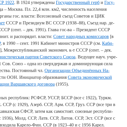
ССР 1922
. В 1924 ут­вер­жде­ны
Го­су­дар­ст­вен­ный герб
и
Го­су­
 – Мо­ск­ва. Пл. 22,4 млн. км2, чис­лен­ность на­се­ле­ния
­га­ны гос. вла­сти: Все­со­юз­ный съезд Со­ве­тов и ЦИК
вет
СССР и Пре­зи­ди­ум ВС СССР (1938–88), Съезд нар. де­
 СССР (сент. – дек. 1991). Гла­ва гос-ва – Пре­зи­дент СССР
нит. и рас­по­ря­дит. вла­сти:
Со­вет на­род­ных ко­мис­са­ров
[в
Р
, в 1990 – сент. 1991 Ка­би­нет ми­ни­ст­ров СССР (см.
Ка­би­
], Меж­рес­пуб­ли­кан­ский эко­но­мич. к-т СССР (сент. – дек.
ни­сти­че­ская пар­тия Со­вет­ско­го Сою­за
. Ве­ду­щее на­уч. уч­ре­
ов. Со­юз – од­на из сверх­дер­жав и до­ми­ни­рую­щая си­ла
е­ст­ва. По­сто­ян­ный чл.
Ор­га­ни­за­ции Объ­е­ди­нён­ных На­
о­сти ООН. Ини­циа­тор об­ра­зо­ва­ния
Со­ве­та эко­но­ми­че­ской
за­ции Вар­шав­ско­го до­го­во­ра
(1955).
­ных рес­пуб­лик: РСФСР, УССР, БССР (все с 1922), Туркм.
. ССР (с 1929), Азерб. ССР, Арм. ССР, Груз. ССР (все три в
­каз­ская СФСР, за­тем как са­мо­сто­ят. со­юз­ные рес­пуб­ли­
 с 1936), Молд. ССР, Латв. ССР, Ли­тов. ССР, Эст. ССР (все с
хо­ди­ла Ка­ре­ло-Фин. ССР (в 1923–40 и с 1956 Ка­рел.