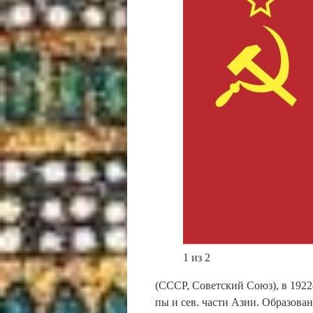
1 из 2
(СССР, Со­вет­ский Со­юз), в 1922–91
пы и сев. час­ти Азии. Об­ра­зо­ва