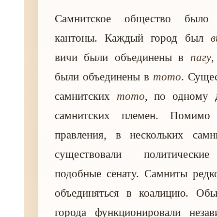
Самнитское общество было 
кантоны. Каждый город был
в
вичи были объединены в
пагу
были объединены в
тото
. Суще
самнитских
тото
, по одному 
самнитских племен. Помимо
правления, в нескольких самн
существовали политические
подобные сенату. Самниты редк
объединяться в коалицию. Об
города функционировали неза