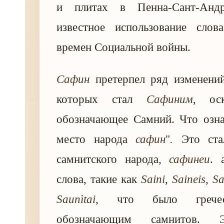
и плитах в Пенна-Сант-Андр
известное использование сло
времен Социальной войны.
Сафин
претерпел ряд изменений
которых стал
Сафиним
, оск
обозначающее Самний. Что озна
место народа
сафин
"
.
Это ста
самнитского народа,
сафинеи
. 
слова, такие как
Saini
,
Saineis
,
Sa
Saunìtai
, что было гречес
обозначающим самнитов. 