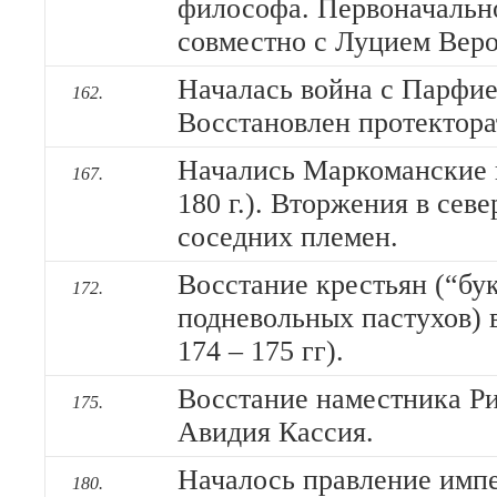
философа. Первоначальн
совместно с Луцием Веро
Началась война с Парфией 
162.
Восстановлен протектор
Начались Маркоманские 
167.
180 г.). Вторжения в сев
соседних племен.
Восстание крестьян (“бу
172.
подневольных пастухов) в
174 – 175 гг).
Восстание наместника Р
175.
Авидия Кассия.
Началось правление имп
180.