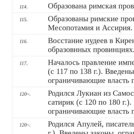
Образована римская про
114.
Образованы римские про
115.
Месопотамия и Ассирия.
Восстание иудеев в Кирен
116.
образовнных провинциях
Началось правление имп
117.
(с 117 по 138 г.). Введен
ограничивающие власть г
Родился Лукиан из Самоса
120~.
сатирик (с 120 по 180 г.)
ограничивающие власть г
Родился Апулей, писатель
120~.
г.). Введены законы, ог