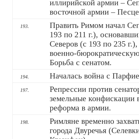
иллирийской армии – Се
восточной армии – Песц
Править Римом начал Се
193.
193 по 211 г.), основавш
Северов (с 193 по 235 г.)
военно-бюрократическую
Борьба с сенатом.
Началась война с Парфией 
194.
Репрессии против сенато
197.
земельные конфискации 
реформа в армии.
Римляне временно захват
198.
города Двуречья (Селевки