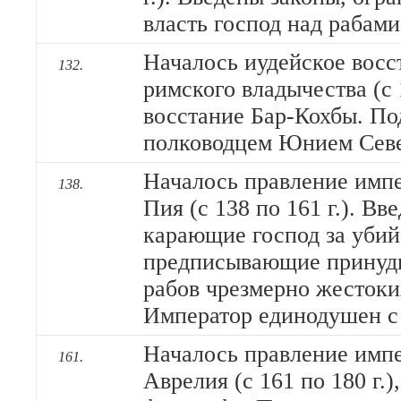
власть господ над рабами
Началось иудейское восс
132.
римского владычества (с 1
восстание Бар-Кохбы. П
полководцем Юнием Сев
Началось правление имп
138.
Пия (с 138 по 161 г.). Вв
карающие господ за убий
предписывающие принуд
рабов чрезмерно жестоки
Император единодушен с 
Началось правление имп
161.
Аврелия (с 161 по 180 г.)