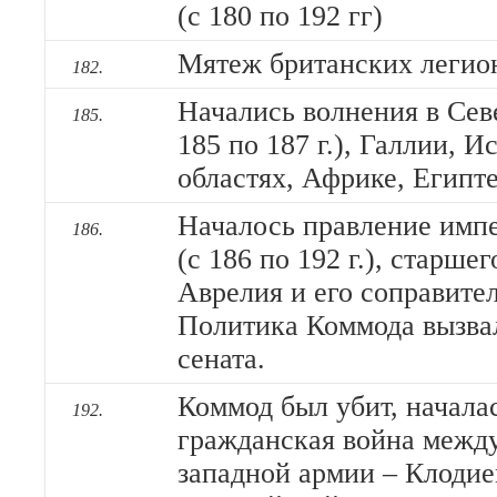
(с 180 по 192 гг)
Мятеж британских легио
182.
Начались волнения в Сев
185.
185 по 187 г.), Галлии, 
областях, Африке, Египте
Началось правление имп
186.
(с 186 по 192 г.), старше
Аврелия и его соправителя
Политика Коммода вызва
сената.
Коммод был убит, началась
192.
гражданская война межд
западной армии – Клоди