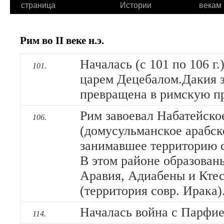
страница
Истории
векам
Рим во II веке н.э.
Началась (с 101 по 106 г.
101.
царем Децебалом.Дакия з
превращена в римскую п
Рим завоевал Набатейско
106.
(домусульманское арабск
занимавшее территорию с
В этом районе образован
Аравия, Адиабены и Кте
(территория совр. Ирака).
Началась война с Парфией 
114.