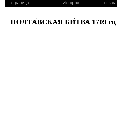
страница
Истории
векам
ПОЛТА́ВСКАЯ БИ́ТВА 1709 го