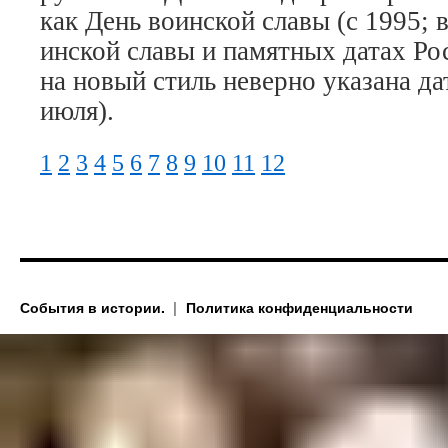
как День во­ин­ской сла­вы (с 1995; в
ин­ской сла­вы и памят­ных да­тах Рос
на но­вый стиль не­вер­но ука­за­на да
ию­ля).
1
2
3
4
5
6
7
8
9
10
11
12
События в истории.
Политика конфиденциальности