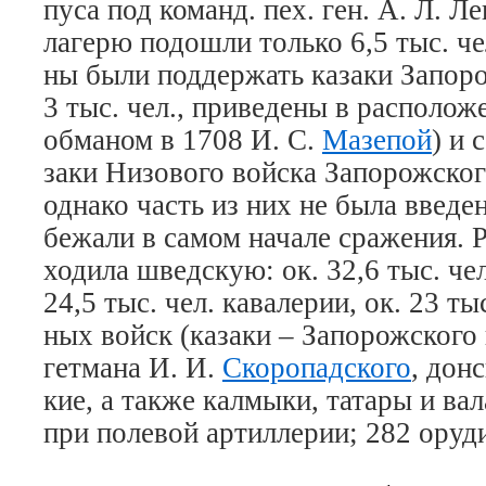
пу­са под ко­манд. пех. ген. А. Л. Ле­
ла­ге­рю по­до­шли толь­ко 6,5 тыс. 
ны бы­ли под­дер­жать ка­за­ки За­по­р
3 тыс. чел., при­ве­де­ны в рас­по­ло­
об­ма­ном в 1708 И. С.
Ма­зе­пой
) и 
за­ки Ни­зо­во­го вой­ска За­по­рож­ско­
од­на­ко часть из них не бы­ла вве­де­
бе­жа­ли в са­мом на­ча­ле сра­же­ния. 
хо­ди­ла швед­скую: ок. 32,6 тыс. чел.
24,5 тыс. чел. ка­ва­ле­рии, ок. 23 тыс
ных войск (ка­за­ки – За­по­рож­ско­го
гет­ма­на И. И.
Ско­ро­пад­ско­го
, дон­
кие, а так­же кал­мы­ки, та­та­ры и ва­
при по­ле­вой ар­тил­ле­рии; 282 ору­д