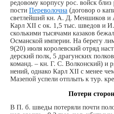
ре­до­во­му кор­пу­су рос. войск близ
по­сти
Пе­ре­во­лоч­на
(до­го­вор о ка­пи
светлейший кн. А. Д. Мен­ши­ков и А.
Карл XII с ок. 1,5 тыс. шве­дов и И. 
сколь­ки­ми ты­ся­ча­ми ка­за­ков бе­жа­
Ос­ман­ской им­пе­рии. На бе­ре­гу ли
9(20) ию­ля ко­ро­лев­ский от­ряд на­ст
дер­ский полк, 5 дра­гун­ских пол­ков
ко­манд. – кн. Г. С. Вол­кон­ский) и р
не­ний, од­на­ко Карл XII с ме­нее че
Ма­зе­пой ус­пе­ли от­плыть к тур. кре
Потери сторо
В П. б. шве­ды по­те­ря­ли поч­ти по­л