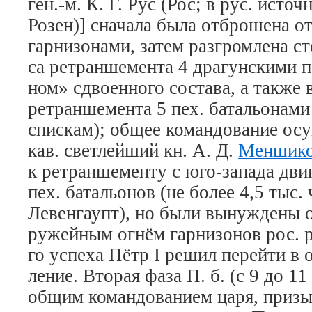
ген.-м. К. Г. Рус (Рос; в рус. ис­точ­
Ро­зен)] сна­ча­ла бы­ла от­бро­ше­на о
гар­ни­зо­на­ми, за­тем раз­гром­ле­на 
са рет­ран­ше­мен­та 4 дра­гун­ски­ми 
ном» сдво­ен­но­го со­ста­ва, а так­же 
рет­ран­ше­мен­та 5 пех. ба­таль­о­на­м
спи­скам); об­щее ко­ман­до­ва­ние осу­
кав. свет­лей­ший кн. А. Д.
Мен­ши­к
к рет­ран­ше­мен­ту с юго-за­па­да дви
пех. ба­таль­о­нов (не бо­лее 4,5 тыс.
Ле­вен­га­упт), но бы­ли вы­ну­ж­де­ны 
ру­жей­ным ог­нём гар­ни­зо­нов рос. р
го ус­пе­ха Пётр I ре­шил пе­рей­ти в 
ле­ние.
Вто­рая фа­за
П. б. (с 9 до 11 
об­щим ко­ман­до­ва­ни­ем ца­ря, при­зы