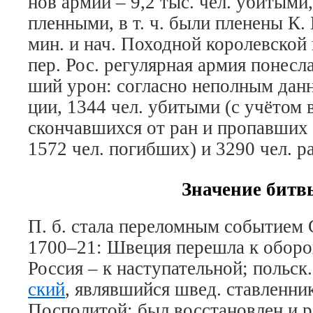
нов ар­мии – 9,2 тыс. чел. уби­ты­ми,
плен­ны­ми, в т. ч. бы­ли пле­не­ны К.
мин. и нач. По­ход­ной ко­ро­лев­ской 
пер. Рос. ре­гу­ляр­ная ар­мия по­нес­л
ший урон: со­глас­но не­пол­ным дан­н
ции, 1344 чел. уби­ты­ми (с учё­том вы
скон­чав­ших­ся от ран и про­пав­ших 
1572 чел. по­гиб­ших) и 3290 чел. ра­
Значение битв
П. б. ста­ла пе­ре­лом­ным со­бы­ти­ем
1700–21: Шве­ция пе­ре­шла к обо­ро­н
Рос­сия – к на­сту­па­тель­ной; польск
ский
, яв­ляв­ший­ся швед. став­лен­ни
По­спо­ли­той; был вос­ста­нов­лен и 