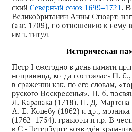
ский
Се­вер­ный со­юз 1699–1721
. В
Ве­ли­ко­бри­та­нии Ан­ны Стю­арт, на­
(авг. 1709), по от­но­ше­нию к не­му 
имп. ти­тул.
Историческая па
Пётр I еже­год­но в день па­мя­ти пр
но­при­им­ца, ко­гда со­стоя­лась П. б.,
в сра­же­нии как, по его сло­вам, «то
рус­ко­го Вос­кре­се­нья». П. б. по­свя
Л. Ка­ра­ва­ка (1718), П. Д. Мар­те­н
А. Е. Ко­це­бу (1862) и др., мо­заи­ка
(1762–1764), гра­вю­ры и пр. В честь
в С.-Пе­тер­бур­ге воз­ве­дён храм-па­