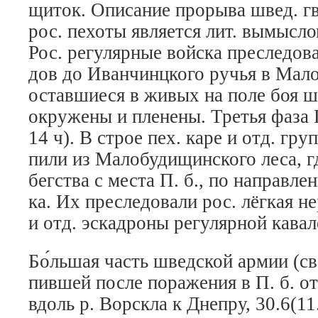
щи­ток. Опи­са­ние про­ры­ва швед. гв
рос. пе­хо­ты яв­ля­ет­ся лит. вы­мыс­
Рос. ре­гу­ляр­ные вой­ска пре­сле­до­
дов до Иван­чинц­ко­го ру­чья в Ма­ло
ос­тав­шие­ся в жи­вых на по­ле боя 
ок­ру­же­ны и пле­не­ны.
Тре­тья фа­за
П
14 ч). В строе пех. ка­ре и отд. груп
пи­ли из Ма­ло­бу­ди­щин­ско­го ле­са, 
бег­ст­ва с мес­та П. б., по на­прав­ле
ка. Их пре­сле­до­ва­ли рос. лёг­кая не­
и отд. эс­кад­ро­ны ре­гу­ляр­ной ка­ва­л
Бо́льшая часть шведской ар­мии (св. 
пив­шей по­сле по­ра­же­ния в П. б. от
вдоль р. Вор­ск­ла к Днеп­ру, 30.6(11