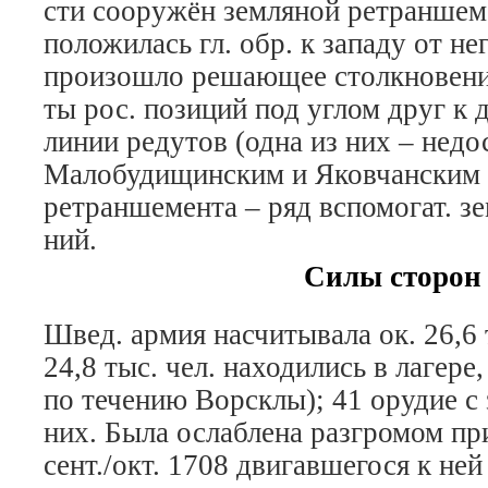
сти со­ору­жён зем­ля­ной рет­ран­ше­м
по­ло­жи­лась гл. обр. к за­па­ду от не
про­изош­ло ре­шаю­щее столк­но­ве­н
ты рос. по­зи­ций под уг­лом друг к д
ли­нии ре­ду­тов (од­на из них – не­до­
Ма­ло­бу­ди­щин­ским и Яков­чан­ским 
рет­ран­ше­мен­та – ряд вспо­мо­гат. зем
ний.
Силы сторон
Швед. ар­мия на­счи­ты­ва­ла ок. 26,6
24,8 тыс. чел. на­хо­ди­лись в ла­ге­ре
по те­че­нию Вор­ск­лы); 41 ору­дие с 
них. Бы­ла ос­лаб­ле­на раз­гро­мом п
сент./окт. 1708 дви­гав­ше­го­ся к не