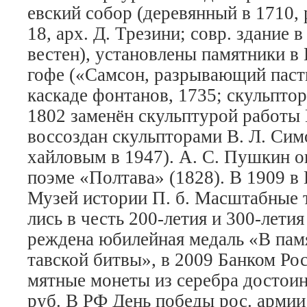
ев­ский со­бор (де­ре­вян­ный в 1710,
18, арх. Д. Тре­зи­ни; совр. зда­ние 
вес­тен), ус­та­нов­ле­ны па­мят­ни­ки в
го­фе («Сам­сон, раз­ры­ваю­щий пас
кас­ка­де фон­та­нов, 1735; скульп­тор
1802 за­ме­нён скульп­ту­рой ра­бо­ты 
вос­соз­дан скульп­то­ра­ми В. Л. Си­
хай­ло­вым в 1947). А. С. Пуш­кин о
по­эме «Пол­та­ва» (1828). В 1909 в 
Му­зей ис­то­рии П. б. Мас­штаб­ные т
лись в честь 200-ле­тия и 300-ле­тия
ре­ж­де­на юби­лей­ная ме­даль «В па­
тав­ской бит­вы», в 2009 Бан­ком Рос
мят­ные мо­не­ты из се­реб­ра дос­то­и
руб. В РФ День по­бе­ды рос. ар­мии в