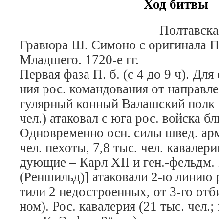
Ход битвы
Полтавска
Гравюра Ш. Симоно с оригинала П
Младшего. 1720-е гг.
Пер­вая фа­за
П. б. (с 4 до 9 ч). Для о
ния рос. ко­ман­до­ва­ния от на­прав­ле
гу­ляр­ный кон­ный Ва­лаш­ский полк 
чел.) ата­ко­вал с юга рос. вой­ска бл
Од­но­вре­мен­но осн. си­лы швед. ар­
чел. пе­хо­ты, 7,8 тыс. чел. ка­ва­ле­р
дую­щие – Карл XII и ген.-фельдм. 
(Рен­шильд)] ата­ко­ва­ли 2-ю ли­нию р
ти­ли 2 не­до­стро­ен­ных, от 3-го от­б
ном). Рос. ка­ва­ле­рия (21 тыс. чел.;