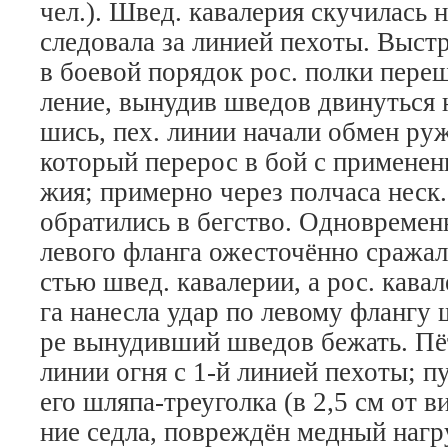
чел.). Швед. кава­ле­рия ску­чи­лась 
сле­до­ва­ла за ли­ни­ей пе­хо­ты. Вы­ст
в бое­вой по­ря­док рос. пол­ки пе­ре­
ле­ние, вы­ну­див шве­дов дви­нуть­ся 
шись, пех. ли­нии на­ча­ли об­мен ру­ж
ко­то­рый пе­ре­рос в бой с применен
жия; при­мер­но че­рез пол­ча­са неск.
об­ра­ти­лись в бег­ст­во. Од­но­вре­мен
ле­во­го флан­га ожес­то­чён­но сра­жа­
стью швед. ка­ва­ле­рии, а рос. ка­ва­л
га на­нес­ла удар по ле­во­му флан­гу 
ре вы­ну­див­ший шве­дов бе­жать. Пёт
ли­нии ог­ня с 1-й ли­ни­ей пе­хо­ты; п
его шля­па-тре­угол­ка (в 2,5 см от вис
ние сед­ла, по­вре­ж­дён мед­ный на­г