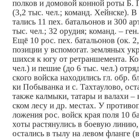
пол­ков и до­мо­вой кон­ной ро­ты Б. П
(3,2 тыс. чел.; ко­манд. Хейн­ске). В 
та­лись 11 пех. ба­таль­о­нов и 300 ар­
тыс. чел.; 32 ору­дия; ко­манд. – ген.
Ещё 10 рос. пех. ба­таль­о­нов (ок. 2,
по­зи­ции у вспо­мо­гат. зем­ля­ных ук­р
ших­ся к югу от рет­ран­ше­мен­та. К
чел.) и пе­шие (до 6 тыс. чел.) от­ря­
ско­го вой­ска на­хо­ди­лись гл. обр. б
ки По­бы­ван­ка и с. Тах­тау­ло­во, ос­т
так­же кал­мы­ки, та­та­ры и ва­ла­хи –
ском ле­су и др. мес­тах. У про­ти­во­п
ло­же­ния рос. войск края по­ля 10 ба
хо­ты рас­тя­ну­лись в бое­вую ли­нию,
ос­та­лись в ты­лу на ле­вом флан­ге (в