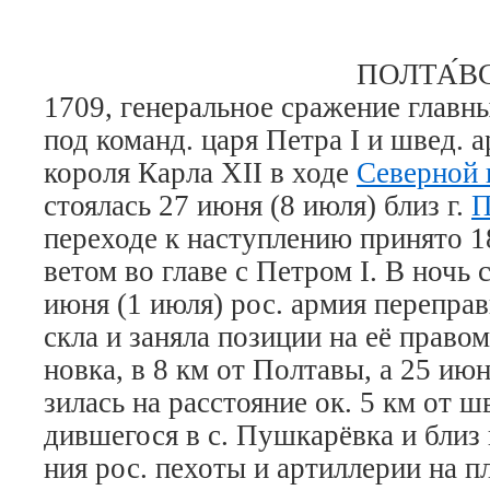
ПОЛТА́В
1709,
ге­не­раль­ное сра­же­ние глав­
под ко­манд. ца­ря Пет­ра I и швед. а
ко­ро­ля Кар­ла XII в хо­де
Се­вер­ной
стоя­лась 27 ию­ня (8 ию­ля) близ г.
П
пе­ре­хо­де к на­сту­п­ле­нию при­ня­то 
ве­том во гла­ве с Пет­ром I. В ночь 
ию­ня (1 ию­ля) рос. ар­мия пе­ре­пра­
ск­ла и за­ня­ла по­зи­ции на её пра­вом
нов­ка, в 8 км от Пол­та­вы, а 25 ию­
зи­лась на рас­стоя­ние ок. 5 км от шве
див­ше­го­ся в с. Пуш­ка­рёв­ка и близ
ния рос. пе­хо­ты и ар­тил­ле­рии на п