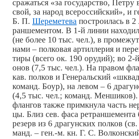
сра­жать­ся «за го­су­дар­ст­во, Пет­ру
свой, за на­род все­рос­сий­ский», и 
Б. П.
Ше­ре­ме­те­ва
по­строи­лась в 2 
ран­ше­мен­том. В 1-й ли­нии на­хо­ди­л
(не бо­лее 10 тыс. чел.), в про­ме­жут­
на­ми – пол­ко­вая ар­тил­ле­рия и пе­
ти­ры (все­го ок. 190 ору­дий); во 2-й
о­нов (7,5 тыс. чел.). На пра­вом фла
кав. пол­ков и Ге­не­раль­ский «шквад
ко­манд. Бо­ур), на ле­вом – 6 дра­гун
(4,5 тыс. чел.; ко­манд. Мен­ши­ков).
флан­гов так­же примк­ну­ла часть не­р
цы. Близ сев. фа­са рет­ран­ше­мен­та
ре­зерв из 6 дра­гун­ских пол­ков (св.
манд. – ген.-м. кн. Г. С. Вол­кон­ский