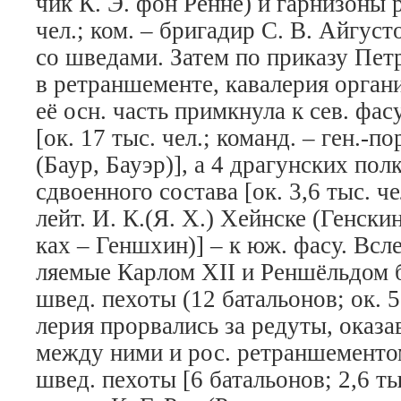
чик К. Э. фон Рён­не) и гар­ни­зо­ны р
чел.; ком. – бри­га­дир С. В. Ай­гу­ст
со шве­да­ми. За­тем по при­ка­зу Пет­ра
в рет­ран­ше­мен­те, ка­ва­ле­рия ор­га­ни
её осн. часть примк­ну­ла к сев. фа­су
[ок. 17 тыс. чел.; ко­манд. – ген.-по­
(Ба­ур, Бау­эр)], а 4 дра­гун­ских по
сдво­ен­но­го со­ста­ва [ок. 3,6 тыс. че
лейт. И. К.(Я. Х.) Хейн­ске (Ген­скин
ках – Генш­хин)] – к юж. фа­су. Всле
ляе­мые Кар­лом XII и Рен­шёль­дом 
швед. пе­хо­ты (12 ба­таль­о­нов; ок. 5
ле­рия про­рва­лись за ре­ду­ты, ока­з
ме­ж­ду ни­ми и рос. рет­ран­ше­мен­т
швед. пе­хо­ты [6 ба­таль­о­нов; 2,6 т