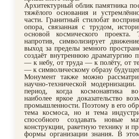
Архитектурный облик памятника пос
тяжёлого основания и устремлённ
части. Гранитный стилобат восприн
опора, связанная с трудом, истор
основой космического проекта. 
напротив, символизирует движение
выход за пределы земного пространс
создаёт внутреннюю драматургию п
— к небу, от труда — к полёту, от т
— к символическому образу будущег
Монумент также можно рассматри
научно-технической модернизации
период, когда космонавтика во
наиболее яркое доказательство во
промышленности. Поэтому в его обра
тема космоса, но и тема индустри
способного создавать новые ма
конструкции, ракетную технику и п
формы организации знания. В это