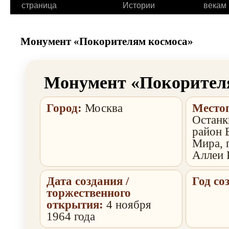
страница
Истории
векам
Монумент «Покорителям космоса»
Монумент «Покорител
Город:
Москва
Место
Останк
район 
Мира, 
Аллеи 
Дата создания /
Год со
торжественного
открытия:
4 ноября
1964 года