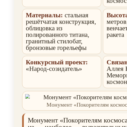
космос
Материалы:
стальная
Высот
решётчатая конструкция,
метров
облицовка из
венчае
полированного титана,
ракета
гранитный стилобат,
бронзовые горельефы
Конкурсный проект:
Связа
«Народ-созидатель»
Аллея 
Мемори
космон
Монумент «Покорителям космос
Монумент «Покорителям космоса