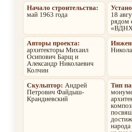
Начало строительства:
Устано
май 1963 года
18 авгу
рядом 
«ВДН
Авторы проекта:
Инжен
архитекторы Михаил
Никола
Осипович Барщ и
Александр Николаевич
Колчин
Скульптор:
Андрей
Тип п
Петрович Файдыш-
монуме
Крандиевский
архите
композ
посвящ
достиж
народа