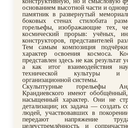
конструктивную, но и смысловую ф
основанием высотной части и однов
памятник в развернутый мемориал
боковых стенах стилобата раз
горельефы, изображающие тех, ч
космический прорыв: учёных, ин
конструкторов, представителей ра
Тем самым композиция подчёркив
характер освоения космоса. Ко
представлен здесь не как результат у
а как итог взаимодействия наук
технической культуры и г
организационной системы.
Скульптурные горельефы А
Крандиевского имеют обобщённый,
насыщенный характер. Они не ст
детализации; их задача — создать с
людей, участвовавших в покорени
передают напряжение труда
целеустремлённость и сопричаст