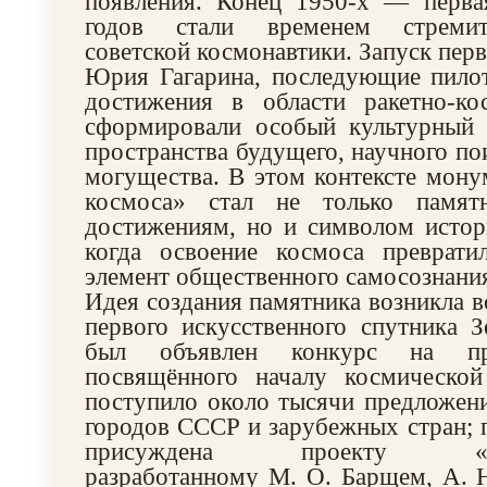
появления. Конец 1950-х — перва
годов стали временем стремит
советской космонавтики. Запуск перв
Юрия Гагарина, последующие пило
достижения в области ракетно-ко
сформировали особый культурный 
пространства будущего, научного по
могущества. В этом контексте мон
космоса» стал не только памят
достижениям, но и символом истор
когда освоение космоса преврат
элемент общественного самосознани
Идея создания памятника возникла в
первого искусственного спутника 
был объявлен конкурс на пр
посвящённого началу космическо
поступило около тысячи предложени
городов СССР и зарубежных стран; 
присуждена проекту «Наро
разработанному М. О. Барщем, А. 