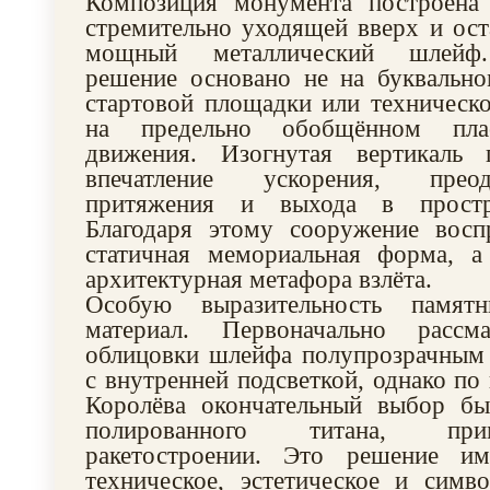
Композиция монумента построена 
стремительно уходящей вверх и ос
мощный металлический шлейф.
решение основано не на буквально
стартовой площадки или техническо
на предельно обобщённом плас
движения. Изогнутая вертикаль 
впечатление ускорения, прео
притяжения и выхода в простр
Благодаря этому сооружение восп
статичная мемориальная форма, а
архитектурная метафора взлёта.
Особую выразительность памят
материал. Первоначально рассма
облицовки шлейфа полупрозрачным
с внутренней подсветкой, однако по
Королёва окончательный выбор бы
полированного титана, пр
ракетостроении. Это решение им
техническое, эстетическое и симво