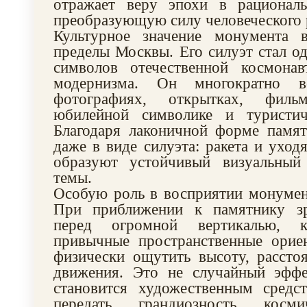
отражает веру эпохи в рациональ
преобразующую силу человеческого 
Культурное значение монумента 
пределы Москвы. Его силуэт стал о
символов отечественной космонав
модернизма. Он многократно в
фотографиях, открытках, фильм
юбилейной символике и туристич
Благодаря лаконичной форме памят
даже в виде силуэта: ракета и ухо
образуют устойчивый визуальный
темы.
Особую роль в восприятии монумен
При приближении к памятнику зр
перед огромной вертикалью, к
привычные пространственные ориен
физически ощутить высоту, рассто
движения. Это не случайный эффе
становится художественным средс
передать грандиозность косми