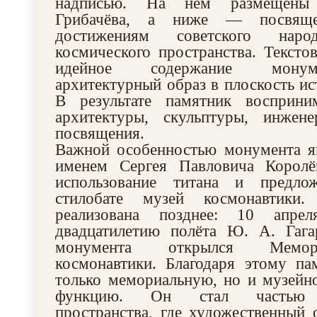
надписью. На нём размещены
Грибачёва, а ниже — посвящ
достижениям советского нар
космического пространства. Текстов
идейное содержание монум
архитектурный образ в плоскость ис
В результате памятник восприни
архитектуры, скульптуры, инжен
посвящения.
Важной особенностью монумента яв
именем Сергея Павловича Королё
использование титана и предло
стилобате музей космонавтики
реализована позднее: 10 апре
двадцатилетию полёта Ю. А. Гага
монумента открылся Мемор
космонавтики. Благодаря этому па
только мемориальную, но и музейн
функцию. Он стал частью об
пространства, где художественный 