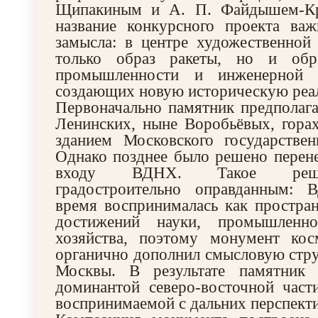
Щипакиным и А. П. Файдышем-Кр
название конкурсного проекта ва
замысла: в центре художественной
только образ ракеты, но и обра
промышленности и инженерной 
создающих новую историческую реал
Первоначально памятник предполага
Ленинских, ныне Воробьёвых, гора
зданием Московского государствен
Однако позднее было решено перене
входу ВДНХ. Такое реше
градостроительно оправданным: 
время воспринималась как простра
достижений науки, промышленн
хозяйства, поэтому монумент кос
органично дополнил смысловую стру
Москвы. В результате памятник 
доминантой северо-восточной част
воспринимаемой с дальних перспект