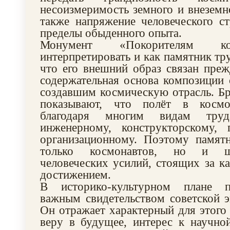
несоизмеримость земного и внеземно
также напряжение человеческого с
пределы обыденного опыта.
Монумент «Покорителям к
интерпретировать и как памятник тр
что его внешний образ связан прежд
содержательная основа композиции
создавшим космическую отрасль. Б
показывают, что полёт в косм
благодаря многим видам тру
инженерному, конструкторскому, п
организационному. Поэтому памятн
только космонавтов, но и ш
человеческих усилий, стоящих за 
достижением.
В историко-культурном плане п
важным свидетельством советской э
Он отражает характерный для этого
веру в будущее, интерес к научной