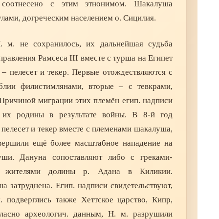
соотнесено с этим этнонимом. Шакалуша
улами, догреческим населением о. Сицилия.
. м. не сохранилось, их дальнейшая судьба
 правления Рамсеса III вместе с турша на Египет
 – пелесет и текер. Первые отождествляются с
лии филистимлянами, вторые – с тевкрами,
Причиной миграции этих племён егип. надписи
 их родины в результате войны. В 8-й год
 пелесет и текер вместе с племенами шакалуша,
вершили ещё более масштабное нападение на
ши. Дануна сопоставляют либо с греками-
с жителями долины р. Адана в Киликии.
 затруднена. Егип. надписи свидетельствуют,
. подверглись также Хеттское царство, Кипр,
ласно археологич. данным, Н. м. разрушили