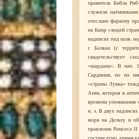
правитель Библа Риб
служили наёмниками
отослано фараону пра
на Кипр «людей стран
надписях под назв. н
с Балкан (с терри
свидетельствует сх
«шардана». В нач. 1
Сардиния, по их им
«страны Лукка» тожд
Азии, которая в ант
времени упоминание о
н. э. В двух надпися
моря на Дельту и об
правления Рамсеса II 
составе егип. армии у