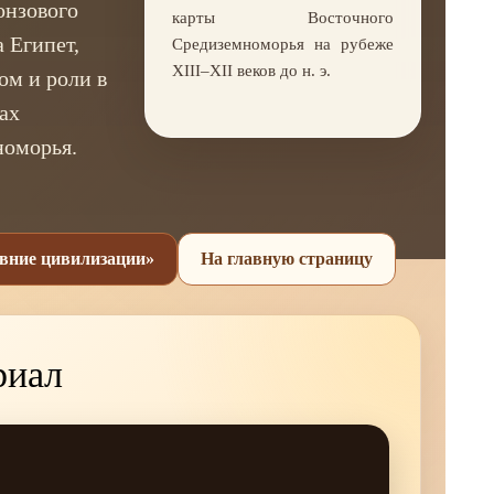
онзового
карты Восточного
а Египет,
Средиземноморья на рубеже
XIII–XII веков до н. э.
ом и роли в
ах
номорья.
вние цивилизации»
На главную страницу
риал