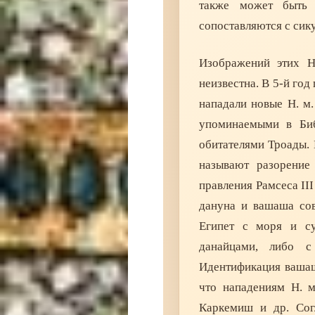
также может быть 
сопоставляются с сик
Изображений этих Н
неизвестна. В 5-й год
нападали новые Н. м.
упоминаемыми в Биб
обитателями Троады. 
называют разорение
правления Рамсеса III
дануна и вашаша со
Египет с моря и су
данайцами, либо 
Идентификация вашаша
что нападениям Н. м
Каркемиш и др. Сог