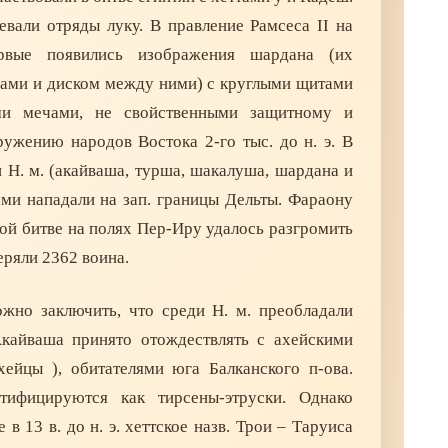
евали отряды луку. В правление Рамсеса II на
ервые появились изображения шардана (их
гами и диском между ними) с круглыми щитами
и мечами, не свойственными защитному и
ужению народов Востока 2-го тыс. до н. э. В
н Н. м. (акайваша, турша, шакалуша, шардана и
ами нападали на зап. границы Дельты. Фараону
ой битве на полях Пер-Иру удалось разгромить
теряли 2362 воина.
ожно заключить, что среди Н. м. преобладали
кайваша принято отождествлять с ахейскими
хейцы ), обитателями юга Балканского п-ова.
ифицируются как тирсены-этруски. Однако
 в 13 в. до н. э. хеттское назв. Трои – Таруиса