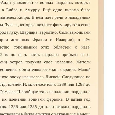
-Адди упоминает о воинах шардана, которые
 в Библе и Амурру. Ещё одно письмо было
вителем Кипра. В нём идёт речь о нападениях
ы Лукка», которые позднее фигурируют в егип.
арода луку. Шардана, вероятно, были выходцами
тории античных Фракии и Иллирии), о чём
одство топонимики этих областей с назв.
2 в. до н. э. часть шардана прибыла на о.
ени остров получил своё название. Жители
ественны обитателям юго-зап. окраины Малой
ичную эпоху называлась Ликией. Следующее по
тд. племён Н. м. относится к 1289 или 1288 до
х Рамсеса II сообщается о нападении шардана с
 их пленении воинами фараона. В пятый год
(ок. 1286 или 1285 до н. э.) отряды шардана в
частвовали в битве египтян с хеттами у г. Кадеш.