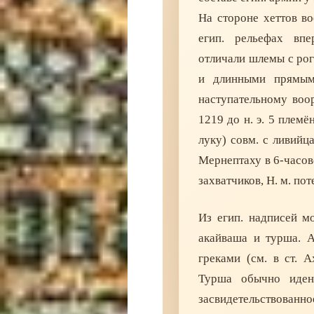
На стороне хеттов во
егип. рельефах вп
отличали шлемы с ро
и длинными прямым
наступательному воор
1219 до н. э. 5 племё
луку) совм. с ливийц
Мернептаху в 6-часов
захватчиков, Н. м. по
Из егип. надписей м
акайваша и турша. А
греками (см. в ст. А
Турша обычно идент
засвидетельствованное