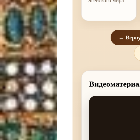
Эгейского мира
← Верну
Видеоматериа