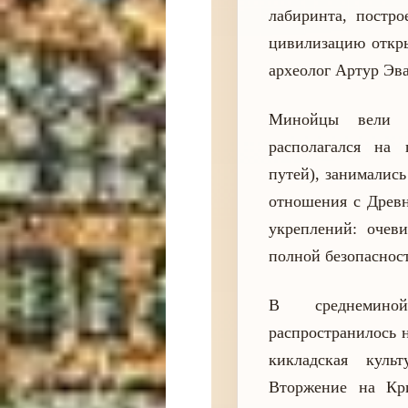
лабиринта, постро
цивилизацию откры
археолог Артур Эва
Минойцы вели а
располагался на 
путей), занималис
отношения с Древн
укреплений: очеви
полной безопаснос
В среднемино
распространилось 
кикладская куль
Вторжение на Кри