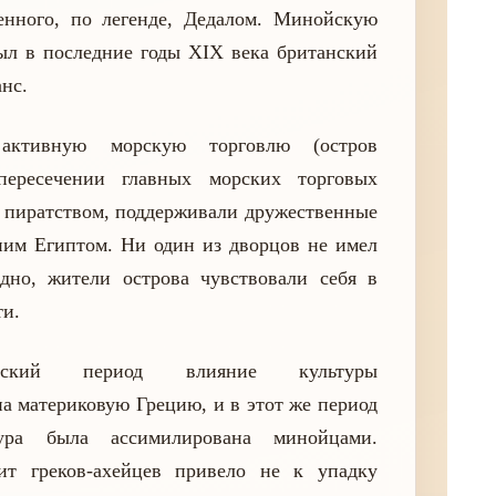
енного, по легенде, Дедалом. Минойскую
л в последние годы XIX века британский
нс.
ктивную морскую торговлю (остров
пересечении главных морских торговых
ь пиратством, поддерживали дружественные
им Египтом. Ни один из дворцов не имел
дно, жители острова чувствовали себя в
ти.
йский период влияние культуры
на материковую Грецию, и в этот же период
тура была ассимилирована минойцами.
т греков-ахейцев привело не к упадку