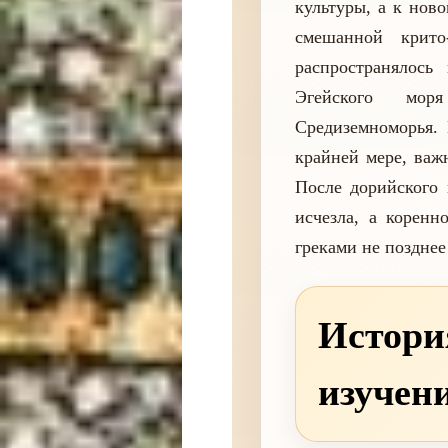
культуры, а к нов
смешанной крито
распространялось
Эгейского мор
Средиземноморья. 
крайней мере, важ
После дорийского 
исчезла, а коренн
греками не позднее 
Истори
изучен