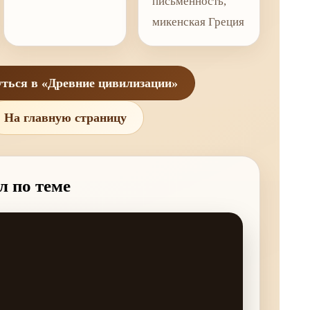
письменность,
микенская Греция
ться в «Древние цивилизации»
На главную страницу
л по теме