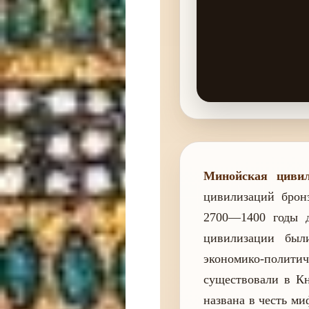
Минойская цивил
цивилизаций брон
2700—1400 годы д
цивилизации бы
экономико-политич
существовали в Кн
названа в честь м