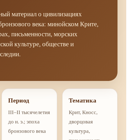
ный материал о цивилизациях
бронзового века: минойском Крите,
ах, письменности, морских
нской культуре, обществе и
следии.
Период
Тематика
III–II тысячелетия
Крит, Кносс,
до н. э.; эпоха
дворцовая
бронзового века
культура,