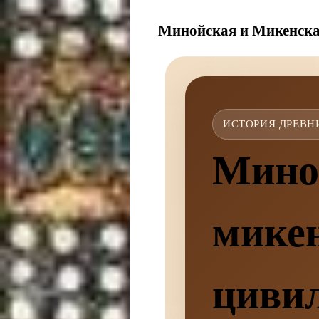
Минойская и Микенск
ИСТОРИЯ ДРЕВН
Мино
мике
циви