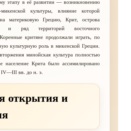
ому этапу в её развитии — возникновению
-микенской культуры, влияние которой
 на материковую Грецию, Крит, острова
я и ряд территорий восточного
Коренные критяне продолжали играть, по
ную культурную роль в микенской Греции.
вторжения минойская культура полностью
ое население Крита было ассимилировано
IV—III вв. до н. э.
я открытия и
ия