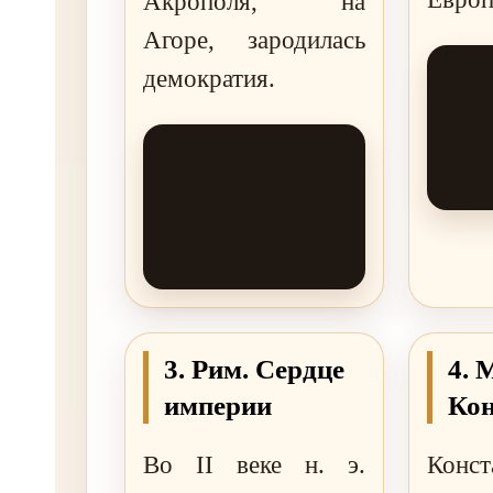
Акрополя, на
Агоре, зародилась
демократия.
3. Рим. Сердце
4. 
империи
Кон
Во II веке н. э.
Конст