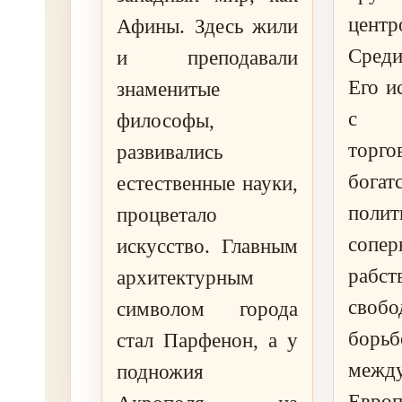
цент
Афины. Здесь жили
Среди
и преподавали
Его и
знаменитые
с 
философы,
торго
развивались
богат
естественные науки,
полит
процветало
сопер
искусство. Главным
ра
архитектурным
свобо
символом города
борьб
стал Парфенон, а у
межд
подножия
Европ