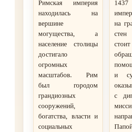
Римская империя
1437 
находилась на
импер
вершине
на гр
могущества, а
стен
население столицы
стоит
достигало
обр
огромных
помощ
масштабов. Рим
и су
был городом
оказы
грандиозных
с дип
сооружений,
мисси
богатства, власти и
напра
социальных
Папой