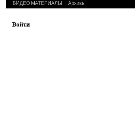
ВИДЕО МАТЕРИАЛЫ
Архивы
Войти
Имя пользователя или адрес электронной почты
Пароль
Запомнить меня
Зарегистрироваться