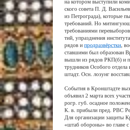
на ко­то­ром вы­сту­пи­ли ко­
ско­го со­ве­та П. Д. Ва­сил
из Пет­ро­гра­да), ко­то­рые пы
тре­бо­ва­ний. Но ми­тин­гую­щ
тре­бо­ва­ния­ми пе­ре­вы­бо­ро
тий, уп­разд­не­ния ин­сти­ту­та
ря­дов и
прод­раз­вёр­ст­ки
, во
став­ши­ми был об­ра­зо­ван В
вы­шли из ря­дов РКП(б) и при
труд­ни­ков Осо­бо­го от­де­ла 
штадт. Осн. ло­зунг вос­став­
Со­бы­тия в Крон­штад­те вы­зв
объ­я­вил 2 мар­та всех уча­ст­
рогр. губ. осад­ное по­ло­же­ни
К. в. при­бы­ли пред. РВС Ре
Для ор­га­ни­за­ции за­щи­ты К
«штаб обо­ро­ны» во гла­ве с 