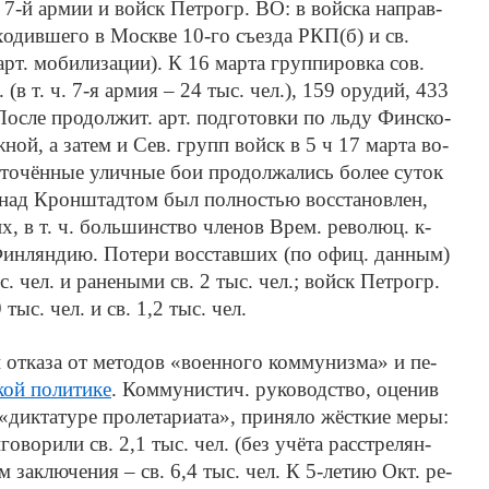
 7-й ар­мии и войск Пет­рогр. ВО: в вой­ска на­прав­
­хо­див­ше­го в Мо­ск­ве 10-го съез­да РКП(б) и св.
рт. мо­би­ли­за­ции). К 16 мар­та груп­пи­ров­ка сов.
. (в т. ч. 7-я ар­мия – 24 тыс. чел.), 159 ору­дий, 433
. По­сле про­дол­жит. арт. под­го­тов­ки по льду Фин­ско­
ж­ной, а за­тем и Сев. групп войск в 5 ч 17 мар­та во­
то­чён­ные улич­ные бои про­дол­жа­лись бо­лее су­ток
 над Крон­штад­том был пол­но­стью вос­ста­нов­лен,
их, в т. ч. боль­шин­ст­во чле­нов Врем. ре­во­люц. к-
Фин­лян­дию. По­те­ри вос­став­ших (по офиц. дан­ным)
ыс. чел. и ра­не­ны­ми св. 2 тыс. чел.; войск Пет­рогр.
9 тыс. чел. и св. 1,2 тыс. чел.
от­ка­за от ме­то­дов «во­ен­но­го ком­му­низ­ма» и пе­
кой по­ли­ти­ке
. Ком­му­ни­стич. ру­ко­во­дство, оце­нив
«дик­та­ту­ре про­ле­та­риа­та», при­ня­ло жё­ст­кие ме­ры:
го­во­ри­ли св. 2,1 тыс. чел. (без учё­та рас­стре­лян­
м за­клю­че­ния – св. 6,4 тыс. чел. К 5-ле­тию Окт. ре­