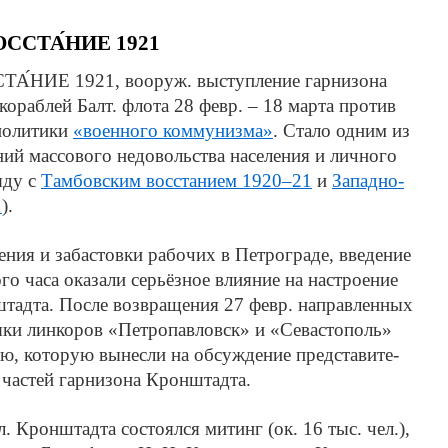
ССТА́НИЕ 1921
А́НИЕ 1921,
воо­руж. вы­сту­п­ле­ние гар­ни­зо­на
ко­раб­лей Балт. фло­та 28 февр. – 18 мар­та про­тив
по­ли­ти­ки
«во­ен­но­го ком­му­низ­ма»
. Ста­ло од­ним из
ий мас­со­во­го не­до­воль­ст­ва на­се­ле­ния и лич­но­го
я­ду с
Там­бов­ским вос­ста­ни­ем 1920–21
и
За­пад­но­
1
).
е­ния и за­бас­тов­ки ра­бо­чих в Пет­ро­гра­де, вве­де­ние
го ча­са ока­за­ли серь­ёз­ное влия­ние на на­строе­ние
штад­та. По­сле воз­вра­ще­ния 27 февр. на­прав­лен­ных
ря­ки лин­ко­ров «Пе­тро­пав­ловск» и «Се­ва­сто­поль»
, ко­то­рую вы­не­сли на об­су­ж­де­ние пред­ста­ви­те­
час­тей гар­ни­зо­на Крон­штад­та.
 Крон­штад­та со­сто­ял­ся ми­тинг (ок. 16 тыс. чел.),