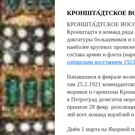
КРОНШТА́ДТСКОЕ ВО
КРОНШТА́ДТСКОЕ ВОССТ
Крон­штад­та и ко­манд ря­да 
дик­та­ту­ры боль­ше­ви­ков и 
наи­бо­лее круп­ных про­яв­ле­н
со­ста­ва ар­мии и фло­та (на­р
си­бир­ским вос­ста­ни­ем 192
На­чав­шие­ся в фев­ра­ле вол­н
там 25.2.1921 ко­мен­дант­ско­
мо­ря­ков и гар­ни­зо­на Крон­
в Пет­ро­град де­ле­га­тов мо­
при­ня­ли 28 февр. ре­зо­лю­цию
лей всех ко­манд ко­раб­лей и 
Днём 1 мар­та на Якор­ной пл.