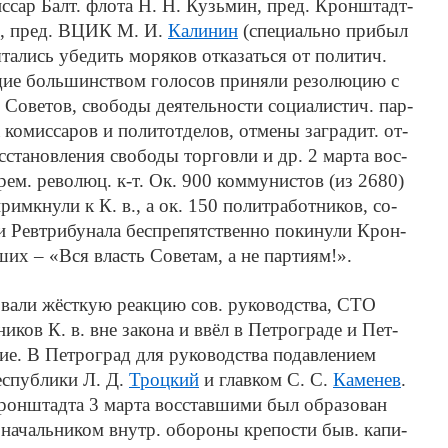
мис­сар Балт. фло­та Н. Н. Кузь­мин, пред. Крон­штадт­
ь­ев, пред. ВЦИК М. И.
Ка­ли­нин
(спе­ци­аль­но при­был
­та­лись убе­дить мо­ря­ков от­ка­зать­ся от по­ли­тич.
ие боль­шин­ст­вом го­ло­сов при­ня­ли ре­зо­лю­цию с
в Со­ве­тов, сво­бо­ды дея­тель­но­сти со­циа­ли­стич. пар­
 ко­мис­са­ров и по­лит­от­де­лов, от­ме­ны за­гра­дит. от­
с­ста­нов­ле­ния сво­бо­ды тор­гов­ли и др. 2 мар­та вос­
рем. ре­во­люц. к-т. Ок. 900 ком­му­ни­стов (из 2680)
мк­ну­ли к К. в., а ок. 150 по­лит­ра­бот­ни­ков, со­
и Рев­три­бу­на­ла бес­пре­пят­ст­вен­но по­ки­ну­ли Крон­
ших – «Вся власть Со­ве­там, а не пар­ти­ям!».
а­ли жё­ст­кую ре­ак­цию сов. ру­ко­во­д­ства, СТО
ни­ков К. в. вне за­ко­на и ввёл в Пет­ро­гра­де и Пет­
е. В Пет­ро­град для ру­ко­во­д­ства по­дав­ле­ни­ем
с­пуб­ли­ки Л. Д.
Троц­кий
и глав­ком С. С.
Ка­ме­нев
.
рон­штад­та 3 мар­та вос­став­ши­ми был об­ра­зо­ван
на­чаль­ни­ком внутр. обо­ро­ны кре­по­сти быв. ка­пи­