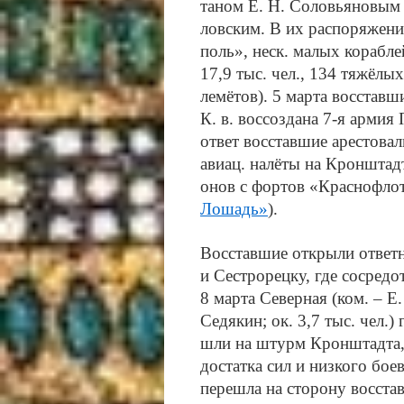
та­ном Е. Н. Со­ловь­я­но­вым 
лов­ским. В их рас­по­ря­же­н
поль», неск. ма­лых ко­раб­лей
17,9 тыс. чел., 134 тя­жё­лых
ле­мё­тов). 5 мар­та вос­став­
К. в. вос­соз­да­на 7-я ар­ми
от­вет вос­став­шие аре­сто­ва
авиац. на­лё­ты на Крон­штадт,
онов с фор­тов «Крас­но­флот
Ло­шадь»
).
Вос­став­шие от­кры­ли от­вет
и Се­ст­ро­рец­ку, где со­сре­д
8 мар­та Се­вер­ная (ком. – Е
Се­дя­кин; ок. 3,7 тыс. чел.) 
шли на штурм Крон­штад­та, ко
дос­тат­ка сил и низ­ко­го бое­
пе­ре­шла на сто­ро­ну вос­ста