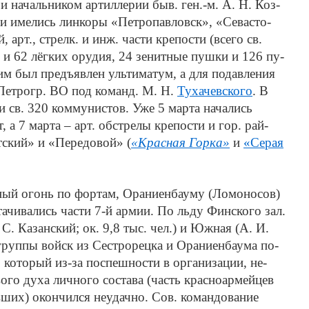
и на­чаль­ни­ком ар­тил­ле­рии быв. ген.-м. А. Н. Коз­
ии име­лись лин­ко­ры «Пе­тро­пав­ловск», «Се­ва­сто­
, арт., стрелк. и инж. час­ти кре­по­сти (все­го св.
 и 62 лёг­ких ору­дия, 24 зе­нит­ные пуш­ки и 126 пу­
шим был предъ­яв­лен уль­ти­ма­тум, а для по­дав­ле­ния
я Пет­рогр. ВО под ко­манд. М. Н.
Ту­ха­чев­ско­го
. В
­ли св. 320 ком­му­ни­стов. Уже 5 мар­та на­ча­лись
 а 7 мар­та – арт. об­стре­лы кре­по­сти и гор. рай­
­ский» и «Пе­ре­до­вой» (
«Крас­ная Гор­ка»
и
«Се­рая
­ный огонь по фор­там, Ора­ни­ен­бау­му (Ло­моно­сов)
о­тачи­ва­лись час­ти 7-й ар­мии. По льду Фин­ско­го зал.
. С. Ка­зан­ский; ок. 9,8 тыс. чел.) и Юж­ная (А. И.
груп­пы войск из Се­ст­ро­рец­ка и Ора­ни­ен­бау­ма по­
­то­рый из-за по­спеш­но­сти в ор­га­ни­за­ции, не­
во­го ду­ха лич­но­го со­ста­ва (часть крас­но­ар­мей­цев
в­ших) окон­чил­ся не­удач­но. Сов. ко­ман­до­ва­ние