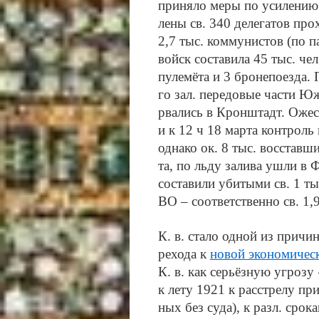
при­ня­ло ме­ры по уси­ле­нию
ле­ны св. 340 де­ле­га­тов про
2,7 тыс. ком­му­ни­стов (по па
войск со­ста­ви­ла 45 тыс. чел
пу­ле­мё­та и 3 бро­не­по­ез­да
го зал. пе­ре­до­вые час­ти Ю
рва­лись в Крон­штадт. Ожес­
и к 12 ч 18 мар­та кон­троль
од­на­ко ок. 8 тыс. вос­став­ш
та, по льду за­ли­ва уш­ли в 
со­ста­ви­ли уби­ты­ми св. 1 т
ВО – со­от­вет­ст­вен­но св. 1,
К. в. ста­ло од­ной из при­чин 
ре­хо­да к
но­вой эко­но­ми­че­с
К. в. как серь­ёз­ную уг­ро­зу 
к ле­ту 1921 к рас­стре­лу при­
ных без су­да), к разл. сро­ка