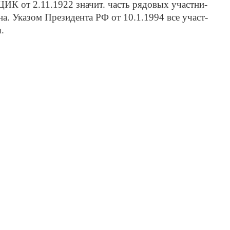
ЦИК от 2.11.1922 зна­чит. часть ря­до­вых уча­ст­ни­
а­на. Ука­зом Пре­зи­ден­та РФ от 10.1.1994 все уча­ст­
ы.