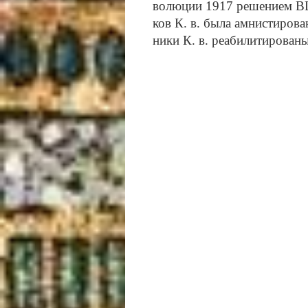
во­лю­ции 1917 ре­ше­ни­ем В
ков К. в. бы­ла ам­ни­сти­ро­в
ни­ки К. в. реа­би­ли­ти­ро­ва­н