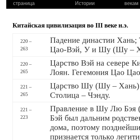
страница
Истории
векам
Китайская цивилизация во III веке н.э.
Падение династии Хань; 
220 –
Цао-Вэй, У и Шу (Шу – Ха
263
Царство Вэй на севере Ки
220 –
Лоян. Гегемония Цао Ца
265
Царство Шу (Шу – Хань) 
221 –
Столица – Чэнду.
265
Правление в Шу Лю Бэя 
221 –
Бэй был дальним родстве
223
дома, поэтому позднейш
признается только легит