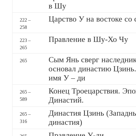
в Шу
Царство У на востоке со
222 –
258
Правление в Шу-Хо Чу
223 –
265
Сым Янь сверг наследник
265
основал династию Цзинь.
имя У – ди
Конец Троецарствия. Эп
265 –
Династий.
589
Династия Цзинь (Западны
265 –
династия)
316
Правление У-ди