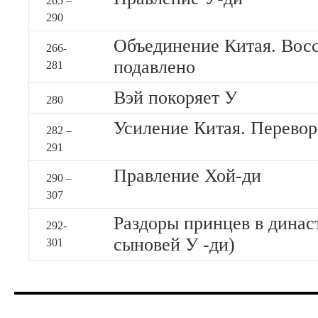
265 –
290
Объединение Китая. Вос
266-
подавлено
281
Вэй покоряет У
280
Усиление Китая. Перево
282 –
291
Правление Хой-ди
290 –
307
Раздоры принцев в динас
292-
сыновей У -ди)
301