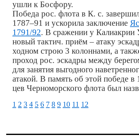
уш­ли к Бос­фо­ру.
По­бе­да рос. фло­та в К. с. за­вер­ши
1787–91 и ус­ко­ри­ла за­клю­че­ние
Яс
1791/92
. В сра­же­нии у Ка­ли­ак­рии
но­вый так­тич. при­ём – ата­ку эс­кад
ход­ном строю 3 ко­лон­на­ми, а так­
про­ход рос. эс­кад­ры ме­ж­ду бе­ре­г
для за­ня­тия вы­год­но­го на­вет­рен­но
ата­кой. В па­мять об этой по­бе­де 
цев Чер­но­мор­ско­го фло­та был на­зв
1
2
3
4
5
6
7
8
9
10
11
12