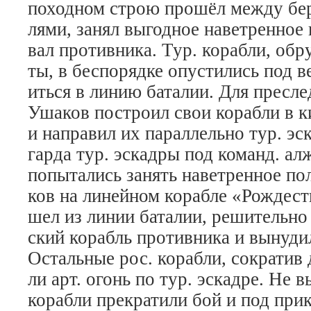
по­ход­ном строю про­шёл ме­ж­ду бе­р
ля­ми, за­нял вы­год­ное на­вет­рен­ное 
вал про­тив­ни­ка. Тур. ко­раб­ли, об­р
ты, в бес­по­ряд­ке опус­ти­лись под ве
ить­ся в ли­нию ба­та­лии. Для пре­сле­
Уша­ков по­стро­ил свои ко­раб­ли в к
и на­пра­вил их па­рал­лель­но тур. эс­
гар­да тур. эс­кад­ры под ко­манд. а
по­пы­та­лись за­нять на­вет­рен­ное п
ков на ли­ней­ном ко­раб­ле «Ро­ж­де­с
шел из ли­нии ба­та­лии, ре­ши­тель­но
ский ко­рабль про­тив­ни­ка и вы­ну­д
Ос­таль­ные рос. ко­раб­ли, со­кра­тив
ли арт. огонь по тур. эс­кад­ре. Не вы
ко­раб­ли пре­кра­ти­ли бой и под при­