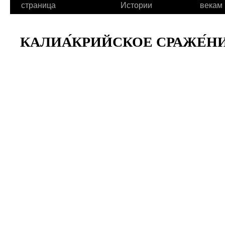
страница
Истории
векам
КАЛИА́КРИЙСКОЕ СРАЖЕ́НИЕ