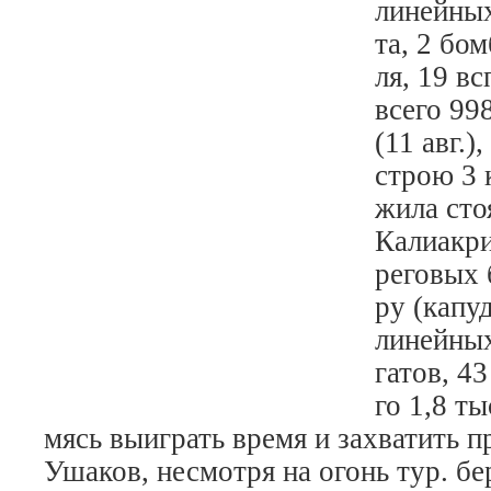
ли­ней­ных
та, 2 бом
ля, 19 всп
все­го 99
(11 авг.),
строю 3 к
жи­ла сто
Ка­ли­ак­
ре­го­вых 
ру (ка­пу
ли­ней­ны
га­тов, 43
го 1,8 ты
мясь вы­иг­рать вре­мя и за­хва­тить п
Уша­ков, не­смот­ря на огонь тур. бе­р