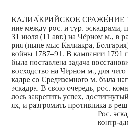
КАЛИА́КРИЙСКОЕ СРАЖЕ́НИЕ 
ние ме­ж­ду рос. и тур. эс­кад­ра­ми, 
31 ию­ля (11 авг.) на Чёр­ном м., в ра
рия (ны­не мыс Ка­лиа­кра, Бол­га­рия)
вой­ны 1787–91. В кам­па­нии 1791 п
бы­ла по­став­ле­на за­да­ча вос­ста­но­
вос­ход­ст­во на Чёр­ном м., для че­го
кад­ре со Сре­ди­зем­но­го м. бы­ла на­
эс­кад­ра. В свою оче­редь, рос. ко­ма
лось за­кре­пить ус­пех, дос­тиг­ну­ты
ях, и раз­гро­мить про­тив­ни­ка в ре
Рос. эс­ка
контр-ад