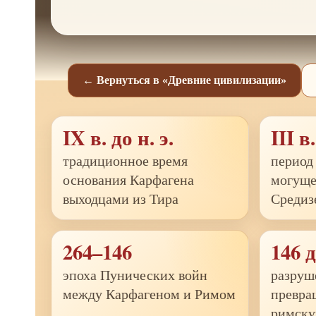
← Вернуться в «Древние цивилизации»
IX в. до н. э.
III в.
традиционное время
период
основания Карфагена
могуще
выходцами из Тира
Средиз
264–146
146 д
эпоха Пунических войн
разруш
между Карфагеном и Римом
превра
римск