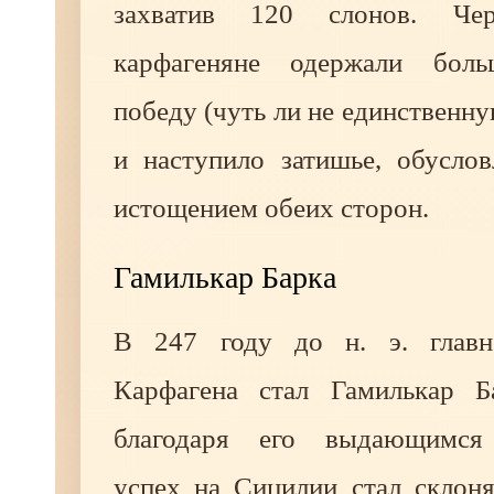
захватив 120 слонов. Че
карфагеняне одержали бол
победу (чуть ли не единственну
и наступило затишье, обусло
истощением обеих сторон.
Гамилькар Барка
В 247 году до н. э. глав
Карфагена стал Гамилькар Б
благодаря его выдающимся
успех на Сицилии стал склоня