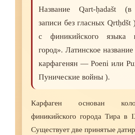
Название Qart-ḥadašt (в
записи без гласных Qrtḥdšt 
с финикийского языка 
город». Латинское названи
карфагенян — Poeni или Pu
Пунические войны ).
Карфаген основан кол
финикийского города Тира в I
Существует две принятые дати