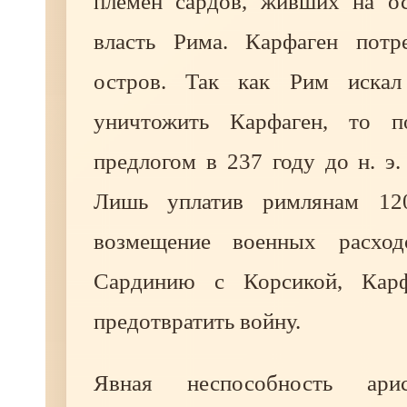
племён сардов, живших на ос
власть Рима. Карфаген потр
остров. Так как Рим иска
уничтожить Карфаген, то 
предлогом в 237 году до н. э.
Лишь уплатив римлянам 12
возмещение военных расхо
Сардинию с Корсикой, Карф
предотвратить войну.
Явная неспособность арист