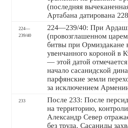
(последняя вычеканенна
Артабана датирована 228 
224—239/40: При Ардаш
224—
(провозглашенном царем
239/40
битвы при Ормиздакане в 
увенчанного короной в К
— этой датой отмечаетс
начало сасанидской дин
парфянские земли перехо
за исключением Армени
После 233: После перси
233
на территорию, контрол
Александр Север отражае
без труда. Сасаниды за