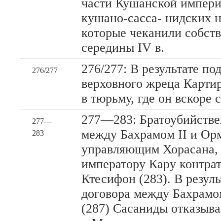
части Кушанской импери
кушано-сасса- нидских 
которые чеканили собст
середины IV в.
276/277: В результате по
276/277
верховного жреца Карти
в тюрьму, где он вскоре
277—283: Братоубийствен
277—
между Бахрамом II и Ор
283
управляющим Хорасана, 
императору Кару контрат
Ктесифон (283). В резул
договора между Бахрамо
(287) Сасаниды отказыв