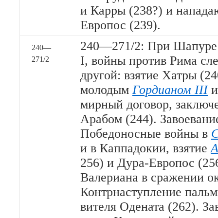
и Карры (238?) и напада
Европос (239).
240—271/2: При Шапуре
240—
I, войны против Рима сл
271/2
другой: взятие Хатры (24
молодым
Гордианом III
и
мирный договор, заклю
Арабом (244). Завоевани
Победоносные войны в
С
и в Каппадокии, взятие
А
256) и Дура-Европос (25
Валериана в сражении ок
Контрнаступление пальм
вителя Одената (262). З