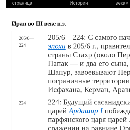
страница
Истории
векам
Иран во III веке н.э.
205/6—224: С самого на
205/6—
эпохи
в 205/6 г., правите
224
страны Стахр (около Пе
Папак — и два его сына
Шапур, завоевывают Пе
пограничные территории
Исфахана, Керман, Арав
224: Будущий сасанидск
224
царей
Ардашир I
побежда
парфянского царя царей 
сражении на равнине Ор