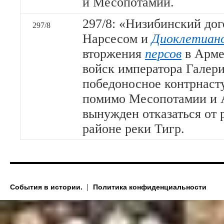
и Месопотамии.
297/8: «Низибинский до
297/8
Нарсесом и
Диоклетиан
вторжения
персов
в Арме
войск императора Галерия
победоносное контрнаст
помимо Месопотамии и 
вынужден отказаться от 
районе реки Тигр.
События в истории.
Политика конфиденциальности