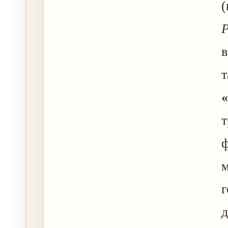
P
в
т
т
ф
г
д