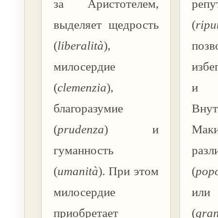
за Аристотелем,
репу
выделяет щедрость
(
ripu
(
liberalità
),
позв
милосердие
избе
(
clemenzia
),
и 
благоразумие
Вну
(
prudenza
) и
Маки
гуманность
раз
(
umanità
). При этом
(
pop
милосердие
ил
приобретает
(
gran