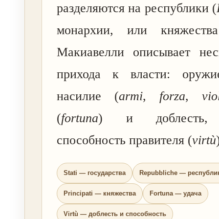
разделяются на республики (
монархии, или княжеств
Макиавелли описывает нес
прихода к власти: оружи
насилие (
armi
,
forza
,
vio
(
fortuna
) и доблесть, 
способность правителя (
virtù
Stati — государства
Repubbliche — республи
Principati — княжества
Fortuna — удача
Virtù — доблесть и способность