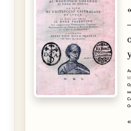
А
М
О
н
С
О