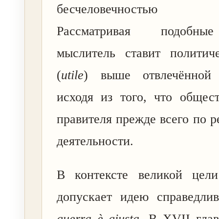
бесчеловечностью
Рассматривая подобны
мыслитель ставит политич
(
utile
) выше отвлечённой 
исходя из того, что общес
правителя прежде всего по р
деятельности.
В контексте великой цел
допускает идею справедл
guerra è giusta
. В XVII глав