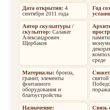
Дата открытия:
4
Год со
сентября 2011 года
устано
Автор скульптуры /
Архит
скульптор:
Салават
простр
Александрович
памятн
Щербаков
монуме
декора
композ
среде
Материалы:
бронза,
Сюжет
гранит, элементы
святой
фонтанного
Победо
оборудования и
поража
благоустройства
Назначение:
Связь 