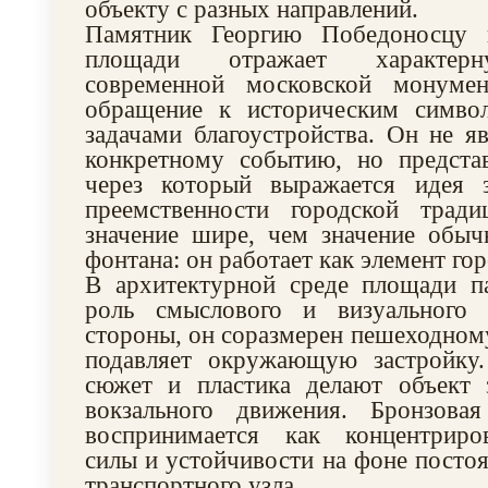
объекту с разных направлений.
Памятник Георгию Победоносцу 
площади отражает характерн
современной московской монумен
обращение к историческим симво
задачами благоустройства. Он не я
конкретному событию, но представ
через который выражается идея 
преемственности городской трад
значение шире, чем значение обыч
фонтана: он работает как элемент го
В архитектурной среде площади п
роль смыслового и визуального 
стороны, он соразмерен пешеходному
подавляет окружающую застройку
сюжет и пластика делают объект
вокзального движения. Бронзова
воспринимается как концентриро
силы и устойчивости на фоне посто
транспортного узла.