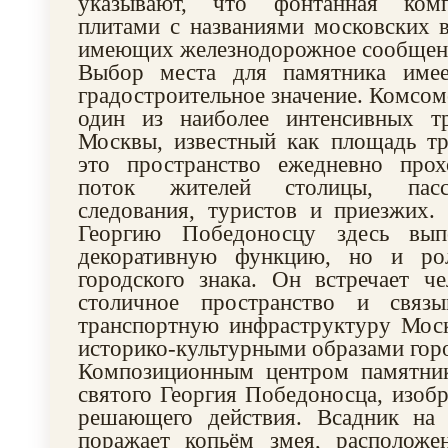
указывают, что фонтанная ком
плитами с названиями московских в
имеющих железнодорожное сообщени
Выбор места для памятника имее
градостроительное значение. Комсо
один из наиболее интенсивных т
Москвы, известный как площадь тр
это пространство ежедневно прох
поток жителей столицы, пасс
следования, туристов и приезжих.
Георгию Победоносцу здесь вып
декоративную функцию, но и рол
городского знака. Он встречает ч
столичное пространство и связы
транспортную инфраструктуру Мос
историко-культурными образами гор
Композиционным центром памятник
святого Георгия Победоносца, изоб
решающего действия. Всадник на
поражает копьём змея, расположе