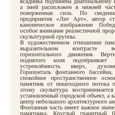
всадника подчинена диагональному 
а змей расположен в нижней час
поверженная сила. По сведени
предприятия «Лит Арт», автор ст
каноническое изображение Побе
особое внимание реалистичной прора
скульптурной группы.
В художественном отношении пам
выразительном контрасте в
горизонтального движения. Верт
поднятого коня подчёркивает 
устремлённость вверх, духовн
Горизонталь фонтанного бассейна,
спокойное пространственное осно
памятник от пешеходного потока п
этому скульптура воспринимаетс
установленный городской объект, а 
центр небольшого архитектурного ан
Фонтанная часть имеет важное значе
памятника. Круглый гранитный б