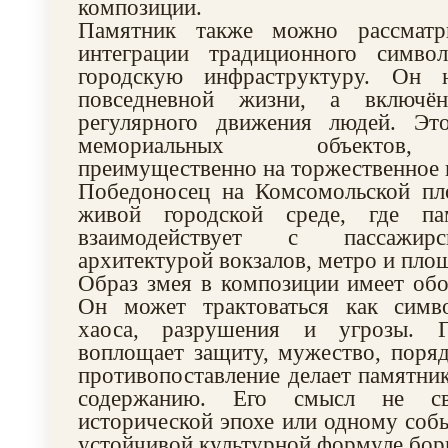
композиции.
Памятник также можно рассматр
интеграции традиционного симво
городскую инфраструктуру. Он 
повседневной жизни, а включё
регулярного движения людей. Эт
мемориальных объектов,
преимущественно на торжественное 
Победоносец на Комсомольской пл
живой городской среде, где па
взаимодействует с пассажир
архитектурой вокзалов, метро и пло
Образ змея в композиции имеет об
Он может трактоваться как симво
хаоса, разрушения и угрозы. Ге
воплощает защиту, мужество, поряд
противопоставление делает памятни
содержанию. Его смысл не с
исторической эпохе или одному соб
устойчивой культурной формуле бор