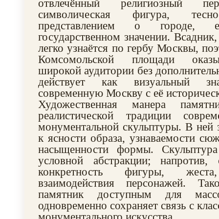
отвлечённый религиозный п
символическая фигура, тес
представлением о городе,
государственном значении. Всадник
легко узнаётся по гербу Москвы, по
Комсомольской площади оказы
широкой аудитории без дополнитель
действует как визуальный зн
современную Москву с её историчес
Художественная манера памятн
реалистической традиции соврем
монументальной скульптуры. В ней 
к ясности образа, узнаваемости сюж
насыщенности формы. Скульптура
условной абстракции; напротив,
конкретность фигуры, жес
взаимодействия персонажей. Так
памятник доступным для масс
одновременно сохраняет связь с кла
монументального искусства.