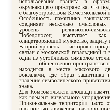
использование гранита в офор
окружающего пространства, что подч
с благоустройством Комсомольской 
Особенность памятника заключае
соединяет несколько смысловых
уровень — религиозно-символи
Победоносец выступает ка
олицетворяющий мужество, защиту 
Второй уровень — историко-городс
связан с московской геральдикой и 
один из устойчивых символов столи
— общественно-пространстве
находится в месте массового д
вокзалами, где образ защитника г
значение символического приветстви
знака.
Для Комсомольской площади памятн
как элемент визуального упорядочив
Привокзальные территории часто о
плотностью движения, разнороднос