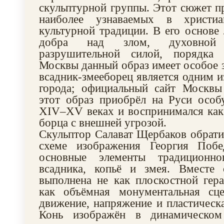
скульптурной группы. Этот сюжет п
наиболее узнаваемых в христи
культурной традиции. В его основе
добра над злом, духовной
разрушительной силой, порядка
Москвы данный образ имеет особое з
всадник-змееборец является одним и
города; официальный сайт Москвы 
этот образ приобрёл на Руси особ
XIV–XV веках и воспринимался как
борца с внешней угрозой.
Скульптор Салават Щербаков обрати
схеме изображения Георгия Побе
основные элементы традиционно
всадника, копьё и змея. Вместе
выполнена не как плоскостной гера
как объёмная монументальная сц
движение, напряжение и пластическа
Конь изображён в динамическом