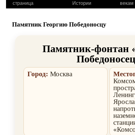
страница
Истории
векам
Памятник Георгию Победоносцу
Памятник-фонтан 
Победоносе
Город:
Москва
Место
Комсом
простр
Ленинг
Яросла
напрот
наземн
станци
«Комсо