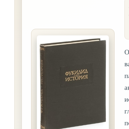
О
в
п
а
и
г
п