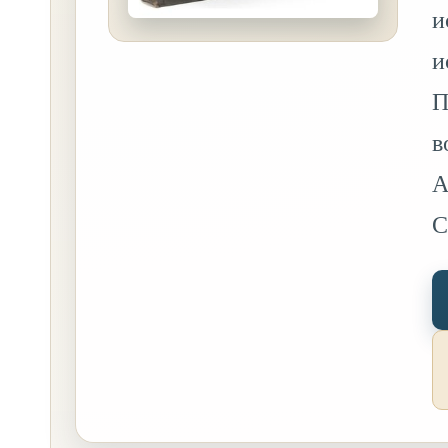
и
и
П
в
А
С