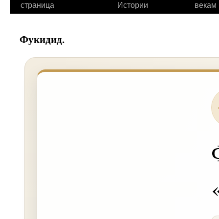
страница
Истории
векам
Фукидид.