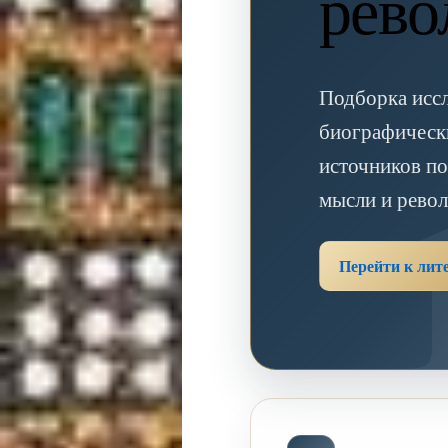
рев
Подборка иссл
биографическ
источников п
мысли и рево
Перейти к лит