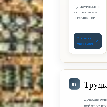
Фундаментально
е коллективное
исследование
Открыть
материал
Труды
02
Дополнитель
публицистиче