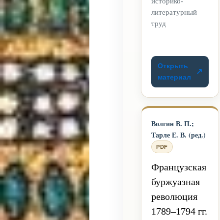
историко-
литературный
труд
Открыть
материал
Волгин В. П.;
Тарле Е. В. (ред.)
PDF
Французская
буржуазная
революция
1789–1794 гг.