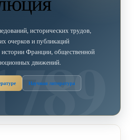
олюция
едований, исторических трудов,
их очерков и публикаций
о истории Франции, общественной
люционных движений.
ературе
Научная литература