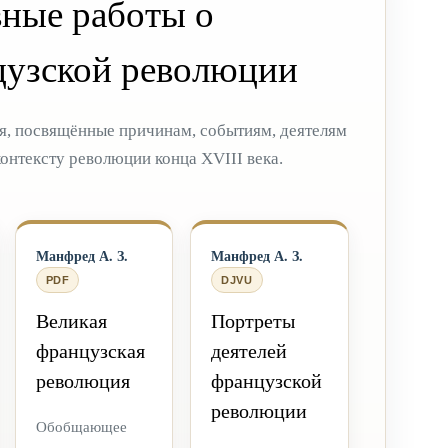
ные работы о
узской революции
я, посвящённые причинам, событиям, деятелям
онтексту революции конца XVIII века.
Манфред А. З.
Манфред А. З.
PDF
DJVU
Великая
Портреты
французская
деятелей
революция
французской
революции
Обобщающее