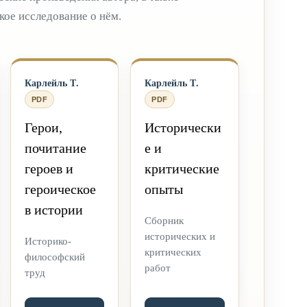
ое исследование о нём.
Карлейль Т.
Карлейль Т.
PDF
PDF
Герои,
Исторически
почитание
е и
героев и
критические
героическое
опыты
в истории
Сборник
исторических и
Историко-
критических
философский
работ
труд