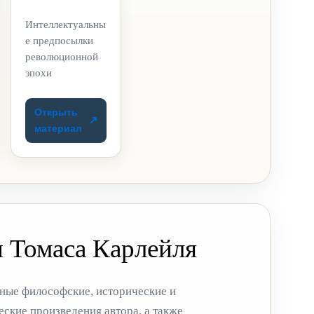
Интеллектуальны
е предпосылки
революционной
эпохи
Открыть
материал
 Томаса Карлейля
ные философские, исторические и
ские произведения автора, а также