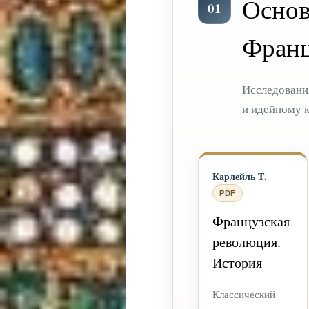
Основ
01
Франц
Исследовани
и идейному к
Карлейль Т.
PDF
Французская
революция.
История
Классический