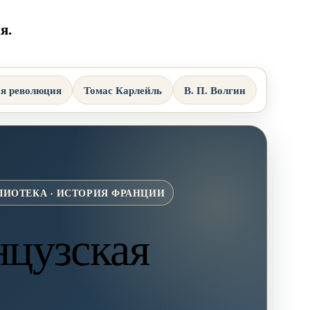
я.
я революция
Томас Карлейль
В. П. Волгин
ЛИОТЕКА · ИСТОРИЯ ФРАНЦИИ
цузская