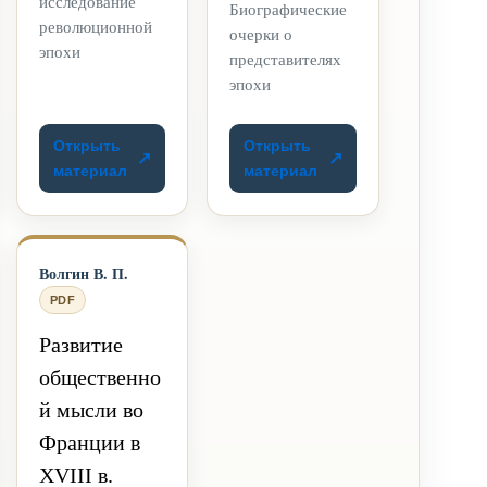
исследование
Биографические
революционной
очерки о
эпохи
представителях
эпохи
Открыть
Открыть
материал
материал
Волгин В. П.
PDF
Развитие
общественно
й мысли во
Франции в
XVIII в.