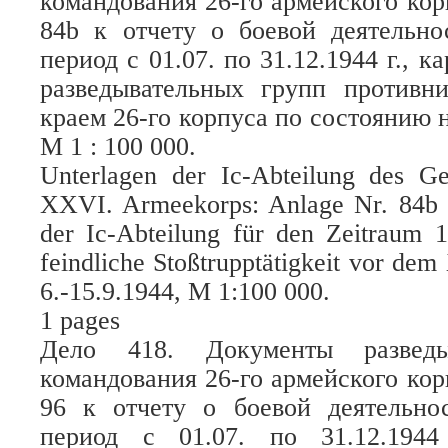
командования 26-го армейского ко
84b к отчету о боевой деятельно
период с 01.07. по 31.12.1944 г., к
разведывательных групп противн
краем 26-го корпуса по состоянию на
М 1 : 100 000.
Unterlagen der Ic-Abteilung des G
XXVI. Armeekorps: Anlage Nr. 84b z
der Ic-Abteilung für den Zeitraum 1
feindliche Stoßtrupptätigkeit vor de
6.-15.9.1944, M 1:100 000.
1 pages
Дело 418. Документы разведыв
командования 26-го армейского ко
96 к отчету о боевой деятельнос
период с 01.07. по 31.12.194