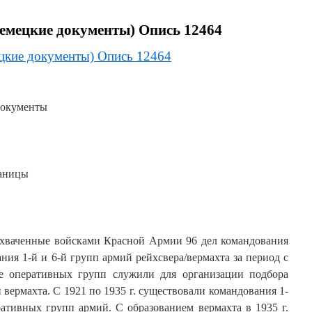
емецкие документы) Опись 12464
цкие документы) Опись 12464
документы
раницы
захваченные войсками Красной Армии 96 дел командования
ия 1-й и 6-й групп армий рейхсвера/вермахта за период с
ие оперативных групп служили для организации подбора
 вермахта. С 1921 по 1935 г. существовали командования 1-
ративных групп армий. С образованием вермахта в 1935 г.