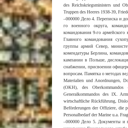
des Reichskriegsministers und O
Truppen des Heeres 1938-39, Fried
–000000 Дело 4. Переписка и д
го военного округа, команд
командования 9-го армейского 
Главного командования сухоп
группы армий Север, министер
комендатуры Берлина, командо
кампании в Польше, дислокаци
снабжении, присвоении офицерск
вопросам. Памятка о методах ве
Materialien und Anordnungen, D
(OKH), des Oberkommandos de
Generalkommandos des IX. Arm
wirtschaftliche Rückführung, Disl
Beförderungen der Offiziere, die 
Personalbedarf der Marine u.a. Fra
–000000 Дело 5. Документы и 