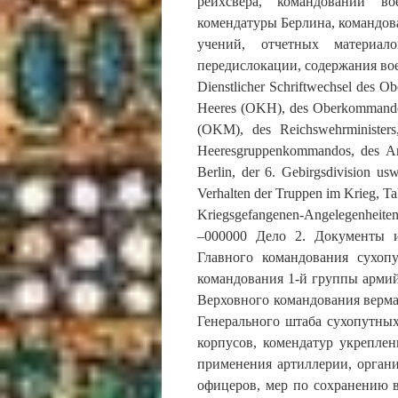
рейхсвера, командований в
комендатуры Берлина, командова
учений, отчетных материал
передислокации, содержания в
Dienstlicher Schriftwechsel des
Heeres (OKH), des Oberkommando
(OKM), des Reichswehrminister
Heeresgruppenkommandos, des A
Berlin, der 6. Gebirgsdivision us
Verhalten der Truppen im Krieg, T
Kriegsgefangenen-Angelegenheiten
–000000 Дело 2. Документы и
Главного командования сухоп
командования 1-й группы армий
Верховного командования верма
Генерального штаба сухопутных
корпусов, комендатур укрепле
применения артиллерии, орган
офицеров, мер по сохранению в