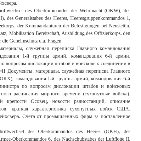
йхсвера.
hriftwechsel des Oberkommandos der Wehrmacht (OKW), des
, des Generalstabes des Heeres, Heeresgruppenkommandos 1,
korps, der Kommandanturen der Befestigungen bei Neustettin,
satz, Mobilisation-Bereitschaft, Ausbildung des Offizierkorps, den
r die Geheimschutz u.a. Fragen.
материалы, служебная переписка Главного командования
ндования 1-й группы армий, командования 6-й армии,
по вопросам дислокации штабов и войсковых соединений в
.1941 Документы, материалы, служебная переписка Главного
(ОКХ), командования 1-й группы армий, командования 6-й
министра по вопросам дислокации штабов и войсковых
атного расписания мирного времени (сухопутные войска).
й крепости Осовец, новости радиостанций, описание
тов, краткая характеристика сухопутных войск США.
ейхсвера. Счета от промышленных фирм за поставленное
chriftwechsel des Oberkommandos des Heeres (OKH), des
mee-Oberkommandos 6, des Nachschubstabes der Luftflotte II,