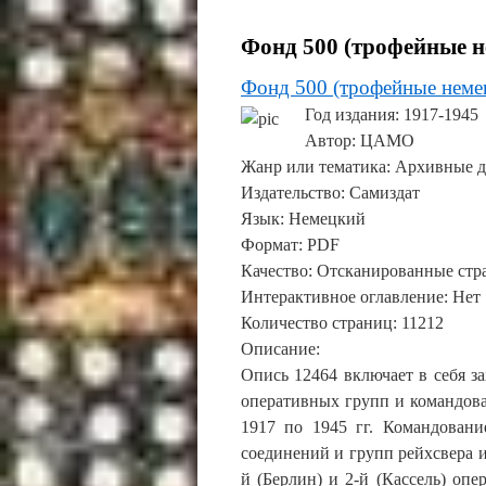
Фонд 500 (трофейные н
Фонд 500 (трофейные неме
Год издания
: 1917-1945
Автор
: ЦАМО
Жанр или тематика
: Архивные 
Издательство
: Самиздат
Язык
: Немецкий
Формат
: PDF
Качество
: Отсканированные ст
Интерактивное оглавление
: Нет
Количество страниц
: 11212
Описание
:
Опись 12464 включает в себя 
оперативных групп и командован
1917 по 1945 гг. Командован
соединений и групп рейхсвера и
й (Берлин) и 2-й (Кассель) опе