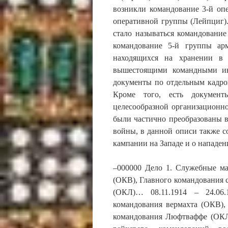
возникли командование 3-й опе
оперативной группы (Лейпциг)
стало называться командовани
командование 5-й группы ар
находящихся на хранении в 
вышестоящими командными ин
документы по отдельным кадро
Кроме того, есть документ
целесообразной организационн
были частично преобразованы 
войны, в данной описи также с
кампании на Западе и о нападен
–000000 Дело 1. Служебные ма
(ОКВ), Главного командования
(ОКЛ)… 08.11.1914 – 24.06
командования вермахта (ОКВ),
командования Люфтваффе (ОКЛ