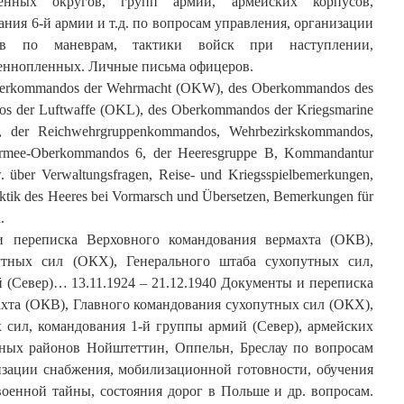
оенных округов, групп армий, армейских корпусов,
ния 6-й армии и т.д. по вопросам управления, организации
ов по маневрам, тактики войск при наступлении,
оеннопленных. Личные письма офицеров.
 Oberkommandos der Wehrmacht (OKW), des Oberkommandos des
s der Luftwaffe (OKL), des Oberkommandos der Kriegsmarine
s, der Reichwehrgruppenkommandos, Wehrbezirkskommandos,
rmee-Oberkommandos 6, der Heeresgruppe B, Kommandantur
w. über Verwaltungsfragen, Reise- und Kriegsspielbemerkungen,
aktik des Heeres bei Vormarsch und Übersetzen, Bemerkungen für
.
 переписка Верховного командования вермахта (ОКВ),
утных сил (ОКХ), Генерального штаба сухопутных сил,
 (Север)… 13.11.1924 – 21.12.1940 Документы и переписка
хта (ОКВ), Главного командования сухопутных сил (ОКХ),
 сил, командования 1-й группы армий (Север), армейских
нных районов Нойштеттин, Оппельн, Бреслау по вопросам
изации снабжения, мобилизационной готовности, обучения
оенной тайны, состояния дорог в Польше и др. вопросам.