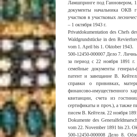
Ламшпринге под Ганновером, 1 а
документы начальника ОКВ г
участков в участковых лесниче
– 1 октября 1943 г.
Privatdokumentation des Chefs de
Waldgrundstücke in den Revierfor
vom 1. April bis 1. Oktober 1943.
500-12450-000007 Дело 7. Личн
за период с 22 ноября 1891 г.
семейные документы генерал-
патент и завещание В. Кейтел
справки о прививках, матер
финансово-имущественного хар
квитанции, счета из гостини
сертификаты и проч.), а также 
писем В. Кейтеля. 22 ноября 1891 
Dokumente des Generalfeldmarsch
vom 22. November 1891 bis 23. Ok
500-12450-000008 Дело 8. Об