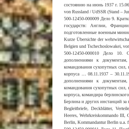
состоянию на июнь 1937 г. 15.06.
von Russland / UdSSR (Stand – Jun
500-12450-000009 Дело 9. Крат
государств: Англии, Франци
подготовленные военным министе
Kurze Übersichte der wehrwirtschaf
Belgien und Tschechoslowakei, vor
500-12450-000010 Дело 10. 
дополнениями к документам,
командования сухопутных сил, к
корпуса … 08.11.1937 – 30.11
дополнениями к документам,
командования сухопутных сил, к
корпуса, командира берлинского
Берлина и других инстанций за пе
Begleitbriefe, Deckblätter, Vert
Heeres, Wehrkreiskommando III,
Berlin, Kommandantur Berlin u.a. 