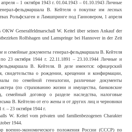
преля – 1 октября 1943 г. 01.04.1943 – 01.10.1943 Личные
енерал-фельдмаршала В. Кейтеля о покупке им лесных
ствах Рольфсхаген и Ламшпринге под Ганновером, 1 апреля
s OKW Generalfeldmarschall W. Keitel über seinen Ankauf der
stbezirken Rolfshagen und Lamspringe bei Hannover in der Zeit
ые и семейные документы генерал-фельдмаршала В. Кейтеля
 по 23 октября 1944 г. 22.11.1891 – 23.10.1944 Личные и
фельдмаршала В. Кейтеля. В деле имеются: офицерский
я, свидетельства о рождении, крещении и конфирмации,
иалы по семейной генеалогии, различные документы
актера (по страхованию жизни и имущества, банковские
ц, семейный договор о разделе наследства, налоговые
письма В. Кейтелю от его жены и от других лиц и черновики
г. – 23 октября 1944 г.
alls W. Keitel vom privaten und familienbezogenen Charakter
tober 1944.
зор военно-экономического положения России (СССР) по