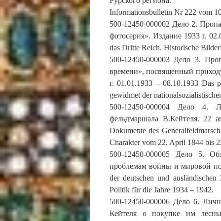
Рурского региона.
Informationsbulletin Nr 222 vom 1
500-12450-000002 Дело 2. Пропа
фотосерия». Издание 1933 г. 02.
das Dritte Reich. Historische Bilder
500-12450-000003 Дело 3. Пр
времени», посвященный приходу
г. 01.01.1933 – 08.10.1933 Das p
gewidmet der nationalsozialistisch
500-12450-000004 Дело 4. 
фельдмаршала В.Кейтеля. 22 ап
Dokumente des Generalfeldmarschal
Charakter vom 22. April 1844 bis 22
500-12450-000005 Дело 5. О
проблемам войны и мировой поли
der deutschen und ausländischen 
Politik für die Jahre 1934 – 1942.
500-12450-000006 Дело 6. Лич
Кейтеля о покупке им лесны