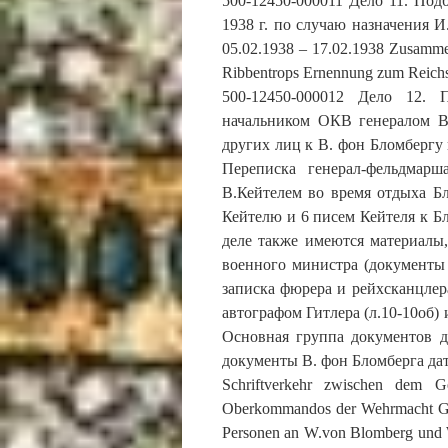
500-12450-000011 Дело 11. Под
1938 г. по случаю назначения 
05.02.1938 – 17.02.1938 Zusammens
Ribbentrops Ernennung zum Reichs
500-12450-000012 Дело 12. 
начальником ОКВ генералом В
других лиц к В. фон Бломбергу 
Переписка генерал-фельдмар
В.Кейтелем во время отдыха Б
Кейтелю и 6 писем Кейтеля к Б
деле также имеются материалы
военного министра (документы 
записка фюрера и рейхсканцлера
автографом Гитлера (л.10-10об) 
Основная группа документов д
документы В. фон Бломберга да
Schriftverkehr zwischen dem 
Oberkommandos der Wehrmacht Gene
Personen an W.von Blomberg und W