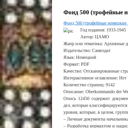
Фонд 500 (трофейные н
Фонд 500 (трофейные немецкие
Год издания
: 1933-1945
Автор
: ЦАМО
Жанр или тематика
: Архивные 
Издательство
: Самиздат
Язык
: Немецкий
Формат
: PDF
Качество
: Отсканированные ст
Интерактивное оглавление
: Нет
Количество страниц
: 9142
Описание
: Oberkommando der W
Опись 12450 содержит докумен
дел, которые классифицируются 
уровня, которые, в целом, гру
– Личные документы начальник
– Разработка вермахтом и наци