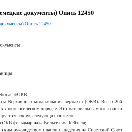
емецкие документы) Опись 12450
 документы) Опись 12450
документы
раницы
ehrmacht/ОКВ
ты Верховного командования вермахта (ОКВ). Всего 266
в хронологическом порядке. Это материалы самого разного
ппируются вокруг следующих сюжетов:
а ОКВ фельдмаршала Вильгельма Кейтеля;
стским руководством планов нападения на Советский Союз