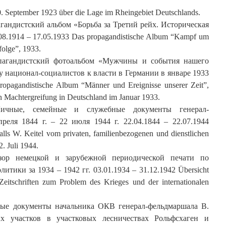
0. September 1923 über die Lage im Rheingebiet Deutschlands.
гандистский альбом «Борьба за Третий рейх. Историческая
08.1914 – 17.05.1933 Das propagandistische Album “Kampf um
folge”, 1933.
опагандистский фотоальбом «Мужчины и события нашего
 национал-социалистов к власти в Германии в январе 1933
ropagandistische Album “Männer und Ereignisse unserer Zeit”,
en Machtergreifung in Deutschland im Januar 1933.
Личные, семейные и служебные документы генерал-
реля 1844 г. – 22 июля 1944 г. 22.04.1844 – 22.07.1944
ls W. Keitel vom privaten, familienbezogenen und dienstlichen
. Juli 1944.
бзор немецкой и зарубежной периодической печати по
тики за 1934 – 1942 гг. 03.01.1934 – 31.12.1942 Übersicht
Zeitschriften zum Problem des Krieges und der internationalen
ные документы начальника ОКВ генерал-фельдмаршала В.
х участков в участковых лесничествах Рольфсхаген и