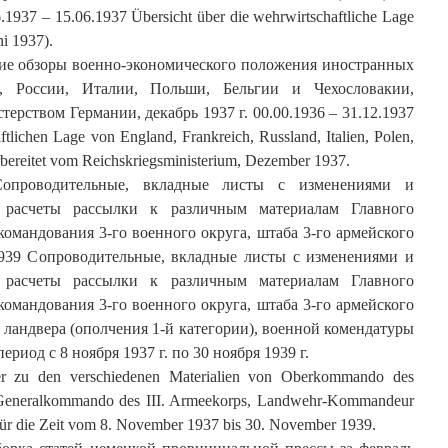
1937 – 15.06.1937 Übersicht über die wehrwirtschaftliche Lage
i 1937).
кие обзоры военно-экономического положения иностранных
и, России, Италии, Польши, Бельгии и Чехословакии,
рством Германии, декабрь 1937 г. 00.00.1936 – 31.12.1937
tlichen Lage von England, Frankreich, Russland, Italien, Polen,
bereitet vom Reichskriegsministerium, Dezember 1937.
Сопроводительные, вкладные листы с изменениями и
 расчеты рассылки к различным материалам Главного
омандования 3-го военного округа, штаба 3-го армейского
.1939 Сопроводительные, вкладные листы с изменениями и
 расчеты рассылки к различным материалам Главного
омандования 3-го военного округа, штаба 3-го армейского
 ландвера (ополчения 1-й категории), военной комендатуры
риод с 8 ноября 1937 г. по 30 ноября 1939 г.
eiler zu den verschiedenen Materialien von Oberkommando des
 Generalkommando des III. Armeekorps, Landwehr-Kommandeur
für die Zeit vom 8. November 1937 bis 30. November 1939.