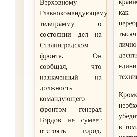
крайн
Верховному
как 
Главнокомандующему
переб
телеграмму о
тыс
состоянии дел на
лично
Сталинградском
дес
фронте. Он
еди
сообщал, что
техни
назначенный на
должность
Кро
командующего
необ
фронтом генерал
убеди
Гордов не сумеет
в том
отстоять город.