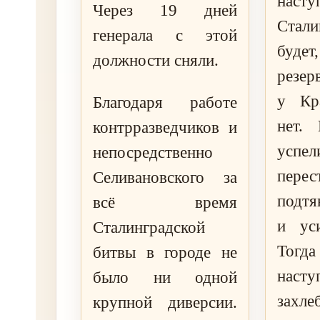
наст
Через 19 дней
Стал
генерала с этой
буде
должности сняли.
резер
у Кр
Благодаря работе
нет.
контрразведчиков и
ус
непосредственно
перес
Селивановского за
подтя
всё время
и уси
Сталинградской
Тогд
битвы в городе не
насту
было ни одной
захл
крупной диверсии.