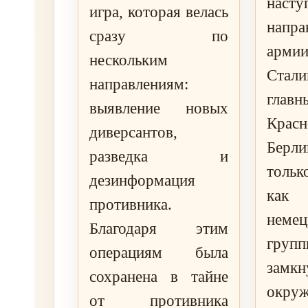
нас
игра, которая велась
напр
сразу по
арми
нескольким
Стали
направлениям:
гла
выявление новых
Крас
диверсантов,
Берл
разведка и
тольк
дезинформация
как 
противника.
немец
Благодаря этим
групп
операциям была
замкн
сохранена в тайне
окруж
от противника