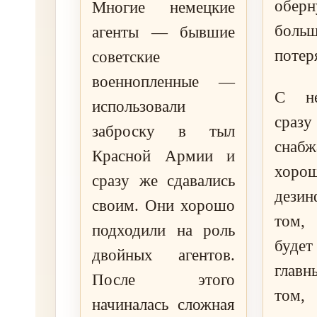
оберн
Многие немецкие
боль
агенты — бывшие
потер
советские
военнопленные —
С не
использовали
сразу
заброску в тыл
снабж
Красной Армии и
хорош
сразу же сдавались
дези
своим. Они хорошо
том,
подходили на роль
буд
двойных агентов.
глав
После этого
то
начиналась сложная