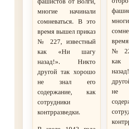
отбро
фашистов от Волги,
фашис
многие начинали
мног
сомневаться. В это
сомне
время вышел приказ
время
№ 227, известный
№ 22
как «Ни шагу
как
назад!». Никто
наза
другой так хорошо
друго
не знал его
не 
содержание, как
соде
сотрудники
сотру
контрразведки.
контр