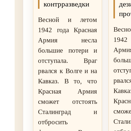
контрразведки
дез
про
Весной и летом
Весн
1942 года Красная
1942 
Армия несла
Арм
большие потери и
боль
отступала. Враг
отст
рвался к Волге и на
рвалс
Кавказ. В то, что
Кавка
Красная Армия
Кра
сможет отстоять
смож
Сталинград и
Ста
отбросить