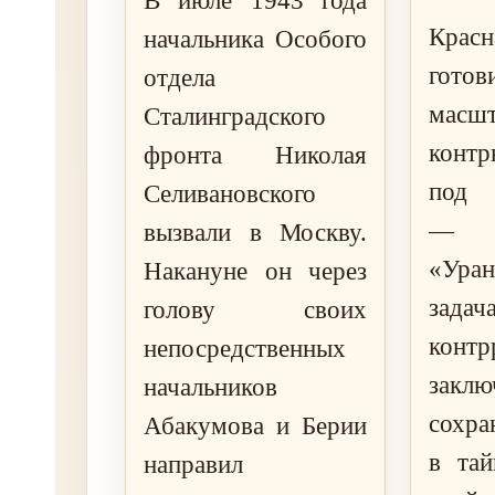
В июле 1943 года
Кра
начальника Особого
гот
отдела
масш
Сталинградского
контр
фронта Николая
под 
Селивановского
— 
вызвали в Москву.
«Ура
Накануне он через
задач
голову своих
контр
непосредственных
зак
начальников
сохра
Абакумова и Берии
в тай
направил