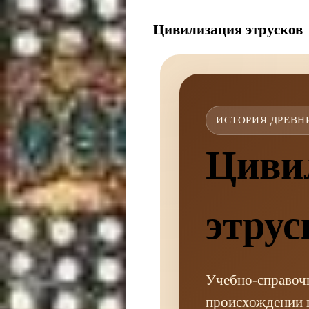
Цивилизация этрусков
ИСТОРИЯ ДРЕВН
Циви
этрус
Учебно-справочн
происхождении н