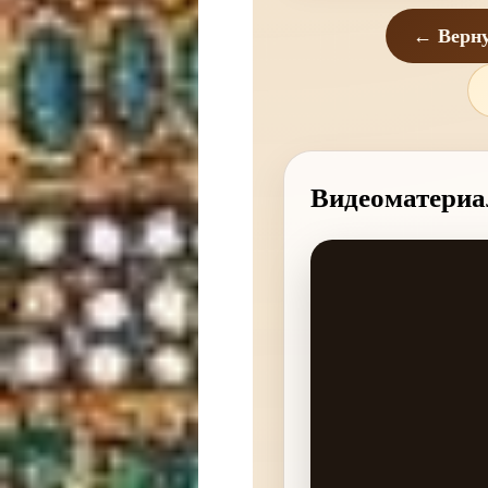
← Верну
Видеоматериа