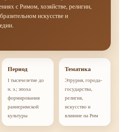
ниях с Римом, хозяйстве, религии,
образительном искусстве и
едии.
Период
Тематика
I тысячелетие до
Этрурия, города-
н. э.; эпоха
государства,
формирования
религия,
раннеримской
искусство и
культуры
влияние на Рим