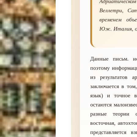
Адриатическом
Веллетри, Са
временем объ
Юж. Италия, о
Данные письм. и
поэтому информаци
из результатов а
заключается в том
язык) и точное в
остаются малоизве
разные теории о
восточная, автохт
представляется в