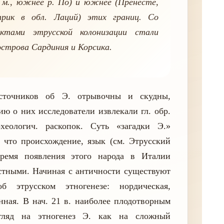
 м., южнее р. По) и южнее (Пренесте,
трик в обл. Лаций) этих границ. Со
ектами этрусской колонизации стали
строва Сардиния и Корсика.
сточников об Э. отрывочны и скудны,
ю о них исследователи извлекали гл. обр.
рхеологич. раскопок. Суть «загадки Э.»
, что происхождение, язык (см. Этрусский
ремя появления этого народа в Италии
стными. Начиная с античности существуют
б этрусском этногенезе: нордическая,
онная. В нач. 21 в. наиболее плодотворным
згляд на этногенез Э. как на сложный