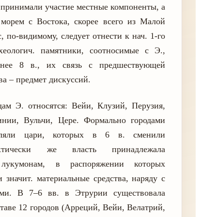
м принимали участие местные компоненты, а
морем с Востока, скорее всего из Малой
, по-видимому, следует отнести к нач. 1-го
хеологич. памятники, соотносимые с Э.,
анее 8 в., их связь с предшествующей
а – предмет дискуссий.
ам Э. относятся: Вейи, Клузий, Перузия,
инии, Вульчи, Цере. Формально городами
вляли цари, которых в 6 в. сменили
актически же власть принадлежала
 лукумонам, в распоряжении которых
и значит. материальные средства, наряду с
ми. В 7–6 вв. в Этрурии существовала
таве 12 городов (Арреций, Вейи, Велатрий,