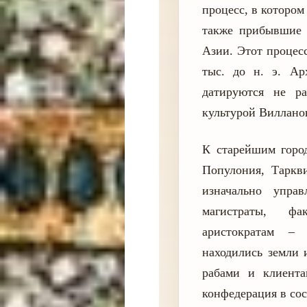
процесс, в которо
также прибывшие 
Азии. Этот процесс
тыс. до н. э. Ар
датируются не р
культурой Вилланов
К старейшим город
Популония, Таркв
изначально упра
магистраты, ф
аристократам –
находились земли 
рабами и клиента
конфедерация в сос