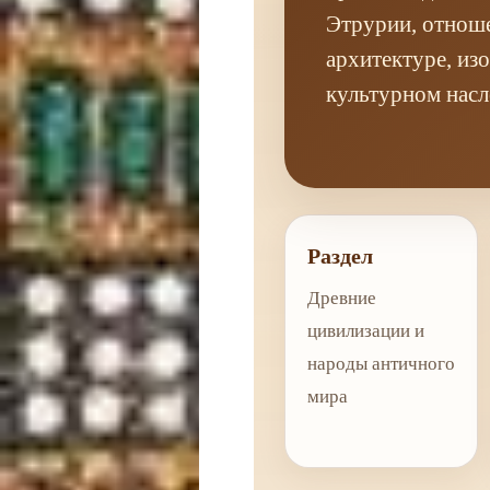
Этрурии, отноше
архитектуре, из
культурном насл
Раздел
Древние
цивилизации и
народы античного
мира