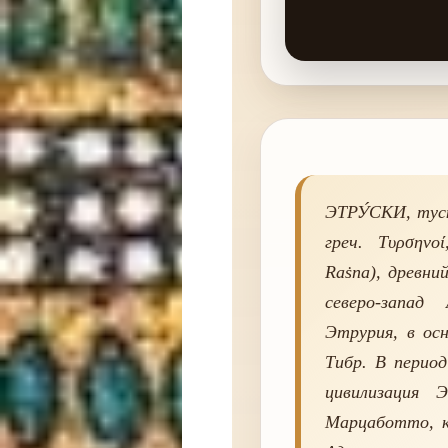
ЭТРУ́СКИ, туски
греч. Τυρσηνο
Raṡna), древни
северо-запад
Этрурия, в ос
Тибр. В период
цивилизация Э
Марцаботто, к