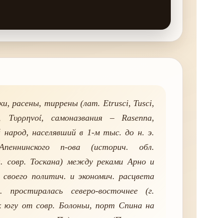
, расены, тиррены (лат. Etrusci, Tusci,
ί, Τυρρηνοί, самоназвания – Rasenna,
й народ, населявший в 1-м тыс. до н. э.
 Апеннинского п-ова (историч. обл.
н. совр. Тоскана) между реками Арно и
 своего политич. и экономич. расцвета
. простиралась северо-восточнее (г.
 югу от совр. Болоньи, порт Спина на