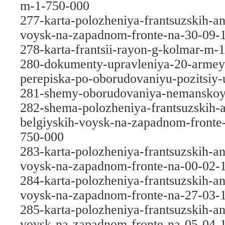
m-1-750-000
277-karta-polozheniya-frantsuzskih-an
voysk-na-zapadnom-fronte-na-30-09-
278-karta-frantsii-rayon-g-kolmar-m-
280-dokumenty-upravleniya-20-armey
perepiska-po-oborudovaniyu-pozitsiy-
281-shemy-oborudovaniya-nemanskoy-
282-shema-polozheniya-frantsuzskih-a
belgiyskih-voysk-na-zapadnom-front
750-000
283-karta-polozheniya-frantsuzskih-an
voysk-na-zapadnom-fronte-na-00-02-
284-karta-polozheniya-frantsuzskih-an
voysk-na-zapadnom-fronte-na-27-03-
285-karta-polozheniya-frantsuzskih-an
voysk-na-zapadnom-fronte-na-05-04-