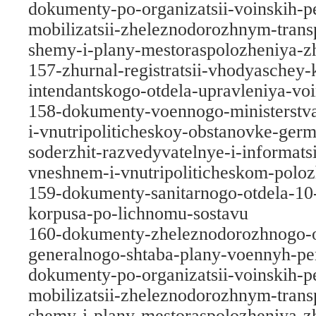
dokumenty-po-organizatsii-voinskih-p
mobilizatsii-zheleznodorozhnym-trans
shemy-i-plany-mestoraspolozheniya-z
157-zhurnal-registratsii-vhodyaschey-
intendantskogo-otdela-upravleniya-vo
158-dokumenty-voennogo-ministerstva
i-vnutripoliticheskoy-obstanovke-ger
soderzhit-razvedyvatelnye-i-informats
vneshnem-i-vnutripoliticheskom-poloz
159-dokumenty-sanitarnogo-otdela-1
korpusa-po-lichnomu-sostavu
160-dokumenty-zheleznodorozhnogo-o
generalnogo-shtaba-plany-voennyh-per
dokumenty-po-organizatsii-voinskih-p
mobilizatsii-zheleznodorozhnym-trans
shemy-i-plany-mestoraspolozheniya-z