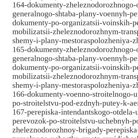
164-dokumenty-zheleznodorozhnogo-o
generalnogo-shtaba-plany-voennyh-per
dokumenty-po-organizatsii-voinskih-p
mobilizatsii-zheleznodorozhnym-trans
shemy-i-plany-mestoraspolozheniya-z
165-dokumenty-zheleznodorozhnogo-o
generalnogo-shtaba-plany-voennyh-per
dokumenty-po-organizatsii-voinskih-p
mobilizatsii-zheleznodorozhnym-trans
shemy-i-plany-mestoraspolozheniya-z
166-dokumenty-voenno-stroitelnogo-u
po-stroitelstvu-pod-ezdnyh-putey-k-a
167-perepiska-intendantskogo-otdela-
perevozok-po-stroitelstvu-uchebnyh-p
zheleznodorozhnoy-brigady-perepiska