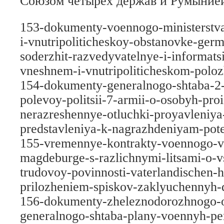
Союзом четырех держав и Румыние
153-dokumenty-voennogo-ministerstva
i-vnutripoliticheskoy-obstanovke-ger
soderzhit-razvedyvatelnye-i-informats
vneshnem-i-vnutripoliticheskom-poloz
154-dokumenty-generalnogo-shtaba-2-
polevoy-politsii-7-armii-o-osobyh-proi
nerazreshennye-otluchki-proyavleniya-
predstavleniya-k-nagrazhdeniyam-pot
155-vremennye-kontrakty-voennogo-v
magdeburge-s-razlichnymi-litsami-o-vs
trudovoy-povinnosti-vaterlandischen-hi
prilozheniem-spiskov-zaklyuchennyh-
156-dokumenty-zheleznodorozhnogo-o
generalnogo-shtaba-plany-voennyh-per