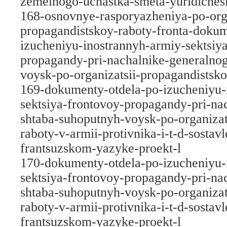
zemelnogo-uchastka-smeta-yuridichesk
168-osnovnye-rasporyazheniya-po-orga
propagandistskoy-raboty-fronta-dokum
izucheniyu-inostrannyh-armiy-sektsiy
propagandy-pri-nachalnike-generalno
voysk-po-organizatsii-propagandistsko
169-dokumenty-otdela-po-izucheniyu-
sektsiya-frontovoy-propagandy-pri-na
shtaba-suhoputnyh-voysk-po-organizat
raboty-v-armii-protivnika-i-t-d-sostavl
frantsuzskom-yazyke-proekt-l
170-dokumenty-otdela-po-izucheniyu-
sektsiya-frontovoy-propagandy-pri-na
shtaba-suhoputnyh-voysk-po-organizat
raboty-v-armii-protivnika-i-t-d-sostavl
frantsuzskom-yazyke-proekt-l