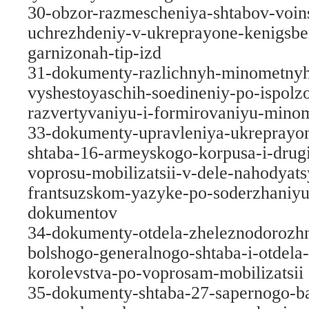
30-obzor-razmescheniya-shtabov-voins
uchrezhdeniy-v-ukreprayone-kenigsber
garnizonah-tip-izd
31-dokumenty-razlichnyh-minometnyh
vyshestoyaschih-soedineniy-po-ispolz
razvertyvaniyu-i-formirovaniyu-mino
33-dokumenty-upravleniya-ukreprayo
shtaba-16-armeyskogo-korpusa-i-drug
voprosu-mobilizatsii-v-dele-nahodyat
frantsuzskom-yazyke-po-soderzhaniyu
dokumentov
34-dokumenty-otdela-zheleznodorozh
bolshogo-generalnogo-shtaba-i-otdela
korolevstva-po-voprosam-mobilizatsii
35-dokumenty-shtaba-27-sapernogo-ba