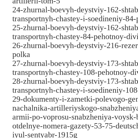
artillerii-tom-5
24-zhurnal-boevyh-deystviy-162-shta
transportnyh-chastey-i-soedineniy-84-
25-zhurnal-boevyh-deystviy-162-shta
transportnyh-chastey-84-pehotnoy-divi
26-zhurnal-boevyh-deystviy-216-reze
polka
27-zhurnal-boevyh-deystviy-173-shta
transportnyh-chastey-108-pehotnoy-div
28-zhurnal-boevyh-deystviy-173-shta
transportnyh-chastey-i-soedineniy-108
29-dokumenty-i-zametki-polevogo-gen
nachalnika-artilleriyskogo-snabzheni
armii-po-voprosu-snabzheniya-voysk-
otdelnye-nomera-gazety-53-75-deutsch
iyul-sentyabr-1915g