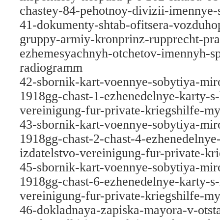
chastey-84-pehotnoy-divizii-imennye-sp
41-dokumenty-shtab-ofitsera-vozduho
gruppy-armiy-kronprinz-rupprecht-pra
ezhemesyachnyh-otchetov-imennyh-sp
radiogramm
42-sbornik-kart-voennye-sobytiya-mi
1918gg-chast-1-ezhenedelnye-karty-s-
vereinigung-fur-private-kriegshilfe-m
43-sbornik-kart-voennye-sobytiya-mi
1918gg-chast-2-chast-4-ezhenedelnye-
izdatelstvo-vereinigung-fur-private-k
45-sbornik-kart-voennye-sobytiya-mi
1918gg-chast-6-ezhenedelnye-karty-s-
vereinigung-fur-private-kriegshilfe-m
46-dokladnaya-zapiska-mayora-v-otst