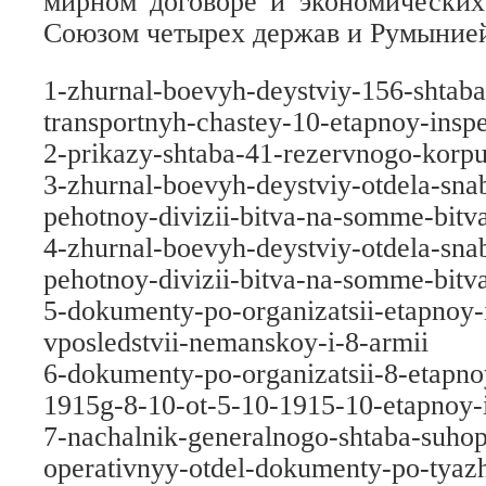
мирном договоре и экономических
Союзом четырех держав и Румыние
1-zhurnal-boevyh-deystviy-156-shtab
transportnyh-chastey-10-etapnoy-inspe
2-prikazy-shtaba-41-rezervnogo-korp
3-zhurnal-boevyh-deystviy-otdela-sna
pehotnoy-divizii-bitva-na-somme-bitva
4-zhurnal-boevyh-deystviy-otdela-sna
pehotnoy-divizii-bitva-na-somme-bitva
5-dokumenty-po-organizatsii-etapnoy-i
vposledstvii-nemanskoy-i-8-armii
6-dokumenty-po-organizatsii-8-etapnoy
1915g-8-10-ot-5-10-1915-10-etapnoy-i
7-nachalnik-generalnogo-shtaba-suho
operativnyy-otdel-dokumenty-po-tyazhe