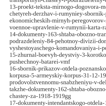
13-proekt-teksta-mirnogo-dogovora-
chetyreh-derzhav-i-rumyniey-sbornik-
ekonomicheskih-mirnyh-peregovorov-
voennoe-upravlenie-v-rumynii-karta-r
14-dokumenty-163-shtaba-obozno-tran
podrazdeleniy-84-pehotnoy-divizii-don
vyshestoyaschego-komandovaniya-i-p
15-zhurnal-boevyh-deystviy-3-korotko
pushechnoy-batarei-vmf
16-sbornik-prikazov-otdela-poznansk
korpusa-5-armeyskiy-korpus-31-12-1
prodovolstvennomu-snabzheniyu-v-del
takzhe-dokumenty-162-shtaba-obozno-
chastey-za-1918-1919gg
17-dokumenty-intendantskogo-otdela