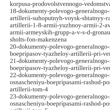
korpusa-prodovolstvennogo-vedomstv
18-dokumenty-polevogo-generalnogo-
artillerii-suhoputnyh-voysk-shtatnyy-r
artillerii-1-8-armii-yuzhnoy-armii-2-a
armii-armeyskih-grupp-a-v-s-d-gronau
sholts-fon-makenzena
20-dokumenty-polevogo-generalnogo-
boepripasov-tyazheloy-artillerii-pri-v
21-dokumenty-polevogo-generalnogo-
boepripasov-tyazheloy-artillerii-pri-v
22-dokumenty-polevogo-generalnogo-
osnascheniyu-boepripasami-rashod-pos
artillerii-tom-4
23-dokumenty-polevogo-generalnogo-
osnascheniyu-boepripasami-rashod-pos