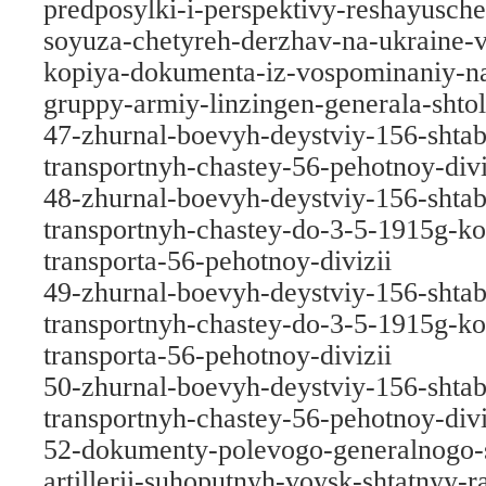
predposylki-i-perspektivy-reshayusche
soyuza-chetyreh-derzhav-na-ukraine-
kopiya-dokumenta-iz-vospominaniy-na
gruppy-armiy-linzingen-generala-shto
47-zhurnal-boevyh-deystviy-156-shta
transportnyh-chastey-56-pehotnoy-divi
48-zhurnal-boevyh-deystviy-156-shta
transportnyh-chastey-do-3-5-1915g-kol
transporta-56-pehotnoy-divizii
49-zhurnal-boevyh-deystviy-156-shta
transportnyh-chastey-do-3-5-1915g-kol
transporta-56-pehotnoy-divizii
50-zhurnal-boevyh-deystviy-156-shta
transportnyh-chastey-56-pehotnoy-divi
52-dokumenty-polevogo-generalnogo-
artillerii-suhoputnyh-voysk-shtatnyy-r