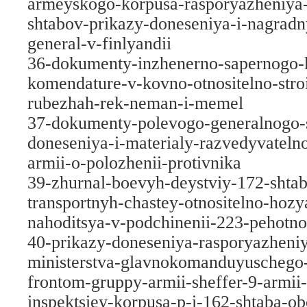
armeyskogo-korpusa-rasporyazheniya-
shtabov-prikazy-doneseniya-i-nagradn
general-v-finlyandii
36-dokumenty-inzhenerno-sapernogo-k
komendature-v-kovno-otnositelno-stroi
rubezhah-rek-neman-i-memel
37-dokumenty-polevogo-generalnogo-sh
doneseniya-i-materialy-razvedyvateln
armii-o-polozhenii-protivnika
39-zhurnal-boevyh-deystviy-172-shta
transportnyh-chastey-otnositelno-hoz
nahoditsya-v-podchinenii-223-pehotnoy
40-prikazy-doneseniya-rasporyazheni
ministerstva-glavnokomanduyuschego
frontom-gruppy-armii-sheffer-9-armii
inspektsiey-korpusa-p-i-162-shtaba-o