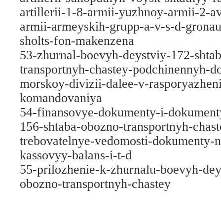
artillerii-1-8-armii-yuzhnoy-armii-2-a
armii-armeyskih-grupp-a-v-s-d-gronau
sholts-fon-makenzena
53-zhurnal-boevyh-deystviy-172-shta
transportnyh-chastey-podchinennyh-d
morskoy-divizii-dalee-v-rasporyazhen
komandovaniya
54-finansovye-dokumenty-i-dokument
156-shtaba-obozno-transportnyh-chast
trebovatelnye-vedomosti-dokumenty-
kassovyy-balans-i-t-d
55-prilozhenie-k-zhurnalu-boevyh-dey
obozno-transportnyh-chastey