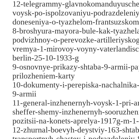
12-telegrammy-glavnokomanduyusche
voysk-po-ispolzovaniyu-podrazdeleniy-
doneseniya-o-tyazhelom-frantsuzsko
8-broshyura-mayora-bule-kak-tyazhelay
podvizhnoy-o-perevozke-artilleriysko
vremya-1-mirovoy-voyny-vaterlandisch
berlin-25-10-1933-g
9-osnovnye-prikazy-shtaba-9-armii-pa
prilozheniem-karty
10-dokumenty-i-perepiska-nachalnika
9-armii
11-general-inzhenernyh-voysk-1-pri-
sheffer-shemy-inzhenernyh-sooruzhe
pozitsii-na-konets-aprelya-1917g-m-1
12-zhurnal-boevyh-deystviy-163-shta
transportnyh-chastey-i-podrazdeleniy-