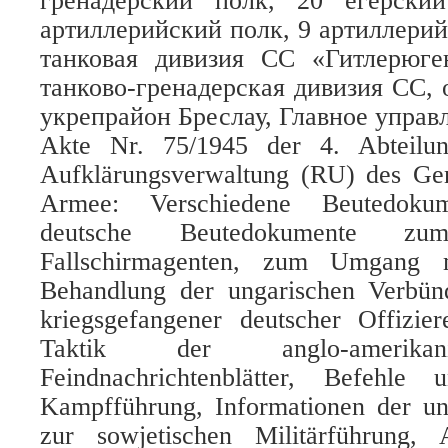
гренадерский полк, 20 егерски
артиллерийский полк, 9 артиллерий
танковая дивизия СС «Гитлерюге
танково-гренадерская дивизия СС, 
укрепрайон Бреслау, Главное управ
Akte Nr. 75/1945 der 4. Abteilu
Aufklärungsverwaltung (RU) des Gen
Armee: Verschiedene Beutedoku
deutsche Beutedokumente 
Fallschirmagenten, zum Umgang
Behandlung der ungarischen Verbünd
kriegsgefangener deutscher Offizier
Taktik der anglo-amerikan
Feindnachrichtenblätter, Befehl
Kampfführung, Informationen der ung
zur sowjetischen Militärführung