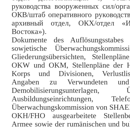
руководства вооруженных сил/орг
ОКВ/штаб оперативного руководст
архивный отдел, ОКХ/отдел «И
Востока»).
Dokumente des Auflösungsstabe
sowjetische Überwachungskomm
Gliederungsübersichten, Stellenpläne
OKW und OKM, Stellenpläne der H
Korps und Divisionen, Verlustlis
Angaben zu Verwundeten und K
Demobilisierungsunterlagen
Ausbildungseinrichtungen, Tele
Überwachungskommission von SHAE
OKH/FHO ausgearbeitete Stellenb
Armee sowie der rumänischen und bulg