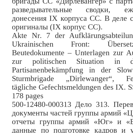
бригады СС «Дирлевангер» с парт
разведывательные сводки, е
донесения IX корпуса СС. В деле 
оригиналы (IX корпус СС).
Akte Nr. 7 der Aufklärungsabteilu
Ukrainischen Front: Überset
Beutedokumente – Unterlagen zur Au
zur politischen Situation in 
Partisanenbekämpfung in der Slo
Sturmbrigade „Dirlewanger“, Feind
tägliche Gefechtsmeldungen des IX. S
178 pages
500-12480-000313 Дело 313. Пере
документы частей группы армий «Це
отчеты группы армий «Юг» и «В
данные по подготовке кадров и у