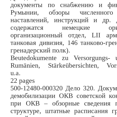
документы по снабжению и фин
Румынии, обзоры численного
наставлений, инструкций и др.
содержатся немецкие ор
организационный отдел, LII ар
танковая дивизия, 146 танково-гре
гренадерский полк).
Beutedokumente zu Versorgungs- 
Rumänien, Stärkeübersichten, Vorsc
u.a.
22 pages
500-12480-000320 Дело 320. Доку
демобилизации ОКВ советской ко
при ОКВ – обзорные сведения п
структуре, штатные расписания г