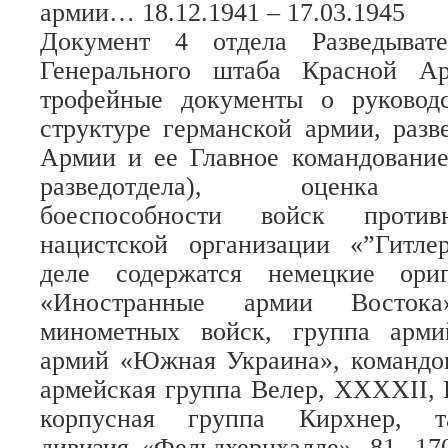
армии… 18.12.1941 – 17.03.1945
Документ 4 отдела Разведывате
Генерального штаба Красной Ар
трофейные документы о руковод
структуре германской армии, раз
Армии и ее Главное командование
разведотдела), оценка Ра
боеспособности войск против
нацистской организации «”Гитлер
деле содержатся немецкие ори
«Иностранные армии Востока
минометных войск, группа арми
армий «Южная Украина», командов
армейская группа Велер, XXXXII, 
корпусная группа Кирхнер, тан
дивизия «Фельдхернхалле», 81, 170