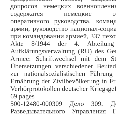
допросов немецких военноплен
содержатся немецкие ориг
оперативного руководства, коман
армии, руководство национал-соци
при командовании армией, 337 пехо
Akte 8/1944 der 4. Abteilung
Aufklärungsverwaltung (RU) des Gen
Armee: Schriftwechsel mit dem S
Übersetzungen verschiedener Beute
zur nationalsozialistischen Führun
Ernährung der Zivilbevölkerung in F
Verhörprotokollen deutscher Kriegsge
69 pages
500-12480-000309 Дело 309. Д
Разведывательного Управления 