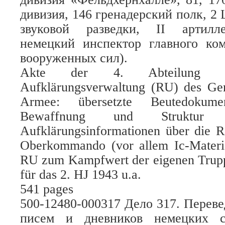
дивизия, 146 гренадерский полк, 2
звуковой разведки, II артилл
немецкий инспектор главного ко
вооруженных сил).
Akte der 4. Abteilung (A
Aufklärungsverwaltung (RU) des Gen
Armee: übersetzte Beutedokum
Bewaffnung und Struktur 
Aufklärungsinformationen über die 
Oberkommando (vor allem Ic-Materia
RU zum Kampfwert der eigenen Trup
für das 2. HJ 1943 u.a.
541 pages
500-12480-000317 Дело 317. Перев
писем и дневников немецких с