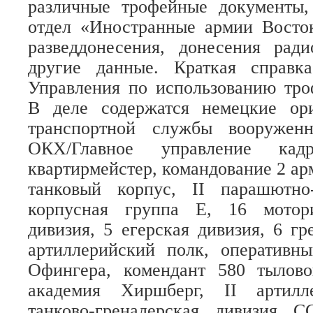
различные трофейные документы
отдел «Иностранные армии Восток
разведдонесения, донесения ради
другие данные. Краткая справка
Управления по использованию тро
В деле содержатся немецкие ор
транспортной службы вооружен
ОКХ/Главное управление кадр
квартирмейстер, командование 2 ар
танковый корпус, II парашютно
корпусная группа Е, 16 мотори
дивизия, 5 егерская дивизия, 6 гр
артиллерийский полк, оперативн
Офингера, комендант 580 тылово
академия Хиршберг, II артилл
танково-гренадерская дивизия 