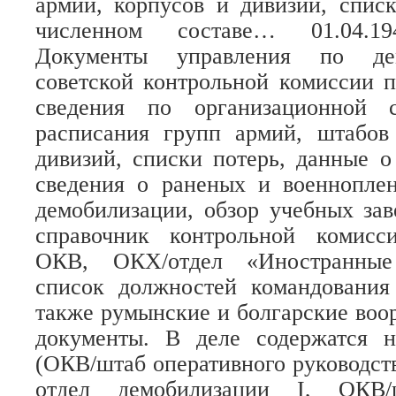
армий, корпусов и дивизий, спис
численном составе… 01.04.1
Документы управления по де
советской контрольной комиссии 
сведения по организационной с
расписания групп армий, штабов
дивизий, списки потерь, данные о
сведения о раненых и военнопле
демобилизации, обзор учебных за
справочник контрольной комисс
ОКВ, ОКХ/отдел «Иностранные
список должностей командовани
также румынские и болгарские воо
документы. В деле содержатся 
(ОКВ/штаб оперативного руководст
отдел демобилизации I, ОКВ/ш