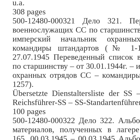
u.a.
308 pages
500-12480-000321 Дело 321. Пе
военнослужащих СС по старшинству 
имперский начальник охранн
командиры штандартов (№ 1-12
27.07.1945 Переведенный список
по старшинству – от 30.01.1944г. –
охранных отрядов СС – командир
1257).
Übersetzte Dienstaltersliste der SS
Reichsführer-SS – SS-Standartenführer
100 pages
500-12480-000322 Дело 322. Альб
материалов, полученных в лаге
165. 00.03.1945 – 00.03.1945 Альб