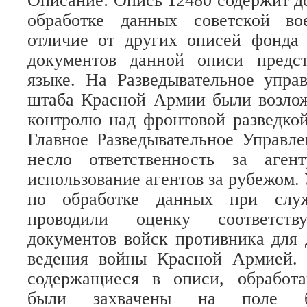
Описание
: Опись 12480 содержит д
обработке данных советской во
отличие от других описей фонда 
документов данной описи предс
языке. На Разведывательное упра
штаба Красной Армии были возло
контролю над фронтовой разведкой
Главное Разведывательное Управл
несло ответственность за аген
использование агентов за рубежом.
по обработке данных при служ
проводили оценку соответст
документов войск противника для
ведения войны Красной Армией.
содержащиеся в описи, обработ
были захвачены на поле б