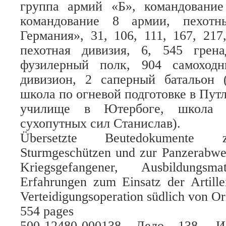
группа армий «Б», командовани
командование 8 армии, пехотн
Германия», 31, 106, 111, 167, 217
пехотная дивизия, 6, 545 грен
фузилерный полк, 904 самоходн
дивизион, 2 саперный батальон (
школа по огневой подготовке в Пут
училище в Ютербоге, школа б
сухопутных сил Станислав).
Übersetzte Beutedokumente z
Sturmgeschützen und zur Panzerabweh
Kriegsgefangener, Ausbildungsmat
Erfahrungen zum Einsatz der Artille
Verteidigungsoperation südlich von Or
554 pages
500-12480-000138 Дело 138. И