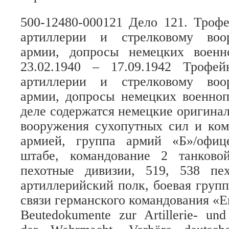
500-12480-000121 Дело 121. Троф
артиллерии и стрелковому воо
армии, допросы немецких военн
23.02.1940 – 17.09.1942 Трофе
артиллерии и стрелковому воо
армии, допросы немецких военноп
деле содержатся немецкие оригина
вооружения сухопутных сил и ко
армией, группа армий «Б»/офиц
штабе, командование 2 танков
пехотные дивизии, 519, 538 пе
артиллерийский полк, боевая групп
связи германского командования «Е
Beutedokumente zur Artillerie- un