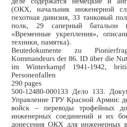
деле содержатся немецкие и ан
(ОКХ, начальник инженерной с
пехотная дивизия, 33 танковый пол
полк, 29 саперный батальон (м
«Временные укрепления», описан
техники, памятка).
Beutedokumente zu Pionierfr
Kommandeurs der 86. ID über die Nut
im Winterkampf 1941-1942, briti
Personenfallen
290 pages
500-12480-000133 Дело 133. Док
Управление ГРУ Красной Армии: д
войск – переводы трофейных до
инженерных соединений и их бое
донесения ОКХ для инженерных во