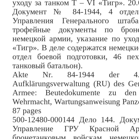
уходу за танком Т – VI «Тигр». 20.
Документ № 84-1944, 4 отдел 
Управления Генерального штаб
трофейные документы по броне
немецкой армии, указание по ухо
«Тигр». В деле содержатся немецк
отдел боевой подготовки, 46 пех
танковый батальон).
Akte Nr. 84-1944 der 4.
Aufklärungsverwaltung (RU) des Gen
Armee: Beutedokumente zu den 
Wehrmacht, Wartungsanweisung Panz
87 pages
500-12480-000144 Дело 144. Док
Управление ГРУ Красной А
бронетанковым войскам немецк