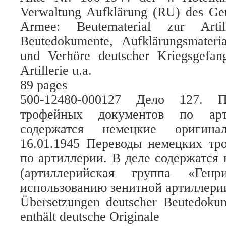
Verwaltung Aufklärung (RU) des Gen
Armee: Beutematerial zur Artil
Beutedokumente, Aufklärungsmater
und Verhöre deutscher Kriegsgefan
Artillerie u.a.
89 pages
500-12480-000127 Дело 127. П
трофейных документов по ар
содержатся немецкие оригина
16.01.1945 Переводы немецких тр
по артиллерии. В деле содержатся
(артиллерийская группа «Генр
использованию зенитной артиллерии
Übersetzungen deutscher Beutedokume
enthält deutsche Originale