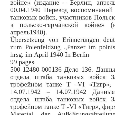
войне» (издание – Берлин, апрель
00.04.1940 Перевод воспоминаний
танковых войск, участников Польс
в польско-германской войне» (
апрель1940).
Übersetzung von Erinnerungen deuts
zum Polenfeldzug „Panzer im polnis
hrsg. im April 1940 In Berlin
99 pages
500-12480-000136 Дело 136. Данны
отдела штаба танковых войск З
трофейном танке Т -VI «Тигр»,
14.07.1942 – 14.07.1942 Данные
отдела штаба танковых войск З
трофейном танке Т -VI «Тигр», фи
Material der Aufklärungsabteil