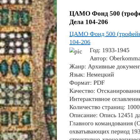
ЦАМО Фонд 500 (трофе
Дела 104-206
ЦАМО Фонд 500 (трофейн
104-206
Год
: 1933-1945
Автор
: Oberkomma
Жанр
: Архивные докуме
Язык
: Немецкий
Формат
: PDF
Качество
: Отсканированн
Интерактивное оглавлени
Количество страниц
: 100
Описание
: Опись 12451 
Главного командования (О
охватывающих период 193
структурно-хронологичес