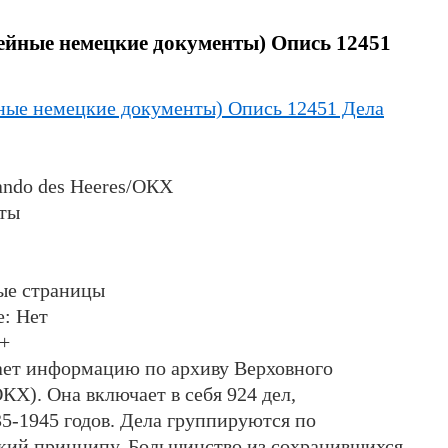
йные немецкие документы) Опись 12451
ые немецкие документы) Опись 12451 Дела
ndo des Heeres/ОКХ
нты
ые страницы
е
: Нет
0+
дает информацию по архиву Верховного
КХ). Она включает в себя 924 дел,
5-1945 годов. Дела группируются по
кий принципу. Большинство из сохранившихся